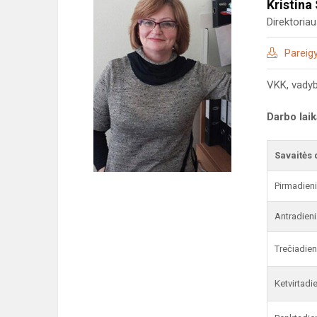
Kristina
Direktoria
Pareig
VKK, vady
Darbo lai
Savaitės 
Pirmadien
Antradieni
Trečiadien
Ketvirtadi