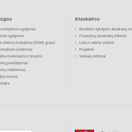
augos
Ataskaitos
šmokyklinis ugdymas
Biudžeto vykdymo ataskaitų rin
rinis ugdymas
Finansinių ataskaitų rinkiniai
s dienos mokyklos (VDM) grupė
Lėšos veiklai viešinti
rmalusis švietimas
Projektai
lba mokiniams ir tėvams
Viešieji pirkimai
nių pavėžėjimas
nių maitinimas
alpų nuoma
ioteka