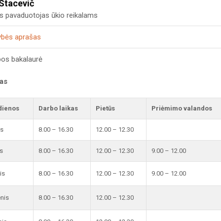
 Stacevič
us pavaduotojas ūkio reikalams
ybės aprašas
bos bakalaurė
kas
dienos
Darbo laikas
Pietūs
Priėmimo valandos
is
8.00 – 16.30
12.00 – 12.30
s
8.00 – 16.30
12.00 – 12.30
9.00 – 12.00
is
8.00 – 16.30
12.00 – 12.30
9.00 – 12.00
enis
8.00 – 16.30
12.00 – 12.30