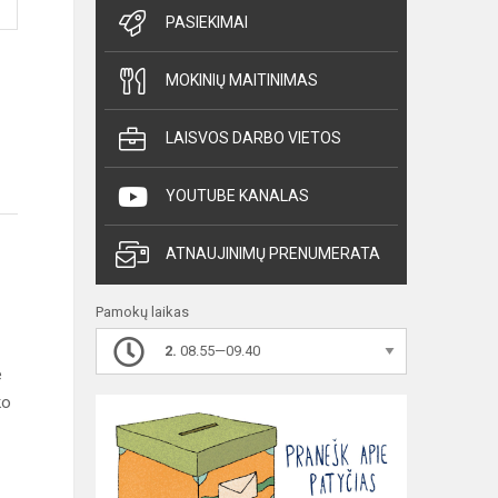
PASIEKIMAI
MOKINIŲ MAITINIMAS
LAISVOS DARBO VIETOS
YOUTUBE KANALAS
ATNAUJINIMŲ PRENUMERATA
Pamokų laikas
2.
08.55—09.40
e
ko