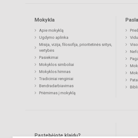
Mokykla
Pasl
Apie mokyklą
Prie
Ugdymo aplinka
Vidu
Misija, vizija, filosofija, prioritetinės sritys,
Viso
vertybės
Nefo
Pasiekimai
Paga
Mokyklos simboliai
Moki
Mokyklos himnas
Moki
Tradiciniai renginiai
Pat
Bendradarbiavimas
Bibl
Priėmimas į mokyklą
Pastebėjote klaidų?