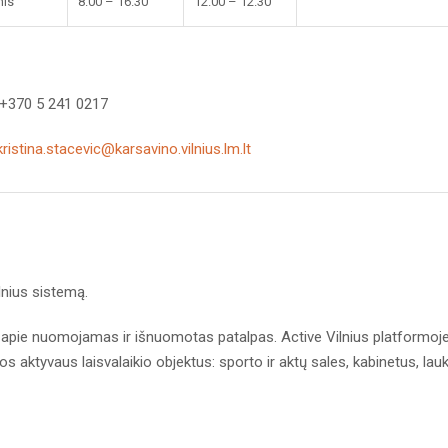
nis
8.00 – 16.30
12.00 – 12.30
 +370 5 241 0217
kristina.stacevic@karsavino.vilnius.lm.lt
nius sistemą.
pie nuomojamas ir išnuomotas patalpas. Active Vilnius platformoj
aktyvaus laisvalaikio objektus: sporto ir aktų sales, kabinetus, lau