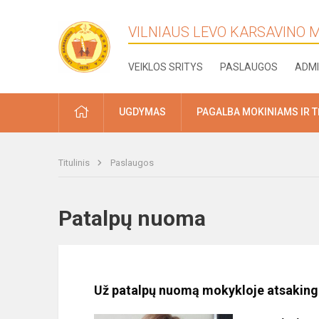
VILNIAUS LEVO KARSAVINO
VEIKLOS SRITYS
PASLAUGOS
ADMI
PRADŽIA
UGDYMAS
PAGALBA MOKINIAMS IR 
Titulinis
Paslaugos
Patalpų nuoma
Už patalpų nuomą mokykloje atsaking