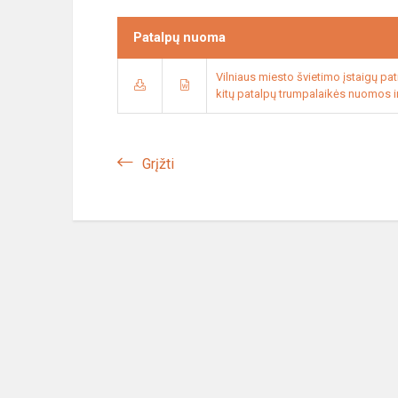
Patalpų nuoma
Vilniaus miesto švietimo įstaigų pat
kitų patalpų trumpalaikės nuomos 
Grįžti