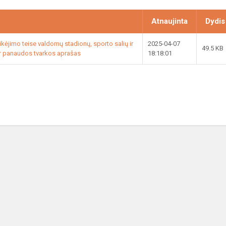
Atnaujinta
Dydis
ikėjimo teise valdomų stadionų, sporto salių ir
2025-04-07
49.5 KB
ir panaudos tvarkos aprašas
18:18:01