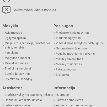
Savivaldybės vidinis kanalas
Mokykla
Paslaugos
Apie mokyklą
Priešmokyklinis ugdymas
Ugdymo aplinka
Vidurinis ugdymas
Misija, vizija, filosofija, prioritetinės
Visos dienos mokyklos (VDM) grupė
sritys, vertybės
Neformalusis švietimas
Pasiekimai
Pagalba mokiniams ir tėvams
Mokyklos simboliai
Mokinių pavėžėjimas
Mokyklos himnas
Mokinių maitinimas
Tradiciniai renginiai
Patalpų nuoma
Bendradarbiavimas
Biblioteka
Priėmimas į mokyklą
Ataskaitos
Informacija
Biudžeto vykdymo ataskaitų rinkiniai
Nuorodos
Finansinių ataskaitų rinkiniai
Laisvos darbo vietos
Lėšos veiklai viešinti
Asmens duomenų apsauga