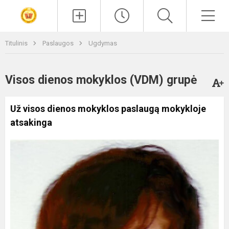
Paieška
Men
Titulinis
Paslaugos
Ugdymas
Visos dienos mokyklos (VDM) grupė
Už visos dienos mokyklos paslaugą mokykloje
atsakinga