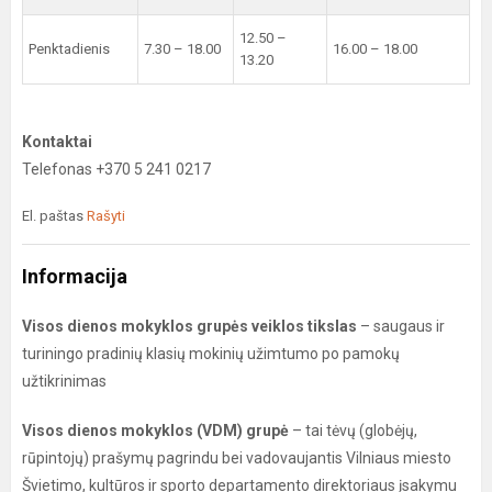
12.50 –
Penktadienis
7.30 – 18.00
16.00 – 18.00
13.20
Kontaktai
Telefonas +370 5 241 0217
El. paštas
Rašyti
Informacija
Visos dienos mokyklos grupės veiklos tikslas
– saugaus ir
turiningo pradinių klasių mokinių užimtumo po pamokų
užtikrinimas
Visos dienos mokyklos (VDM) grupė
– tai tėvų (globėjų,
rūpintojų) prašymų pagrindu bei vadovaujantis Vilniaus miesto
Švietimo, kultūros ir sporto departamento direktoriaus įsakymu