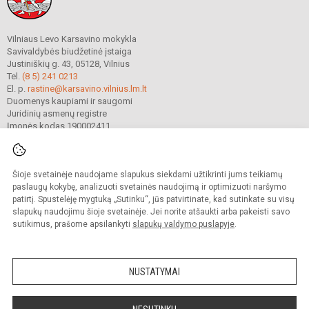
Vilniaus Levo Karsavino mokykla
Savivaldybės biudžetinė įstaiga
Justiniškių g. 43, 05128, Vilnius
Tel.
(8 5) 241 0213
El. p.
rastine@karsavino.vilnius.lm.lt
Duomenys kaupiami ir saugomi
Juridinių asmenų registre
Įmonės kodas 190002411
Šioje svetainėje naudojame slapukus siekdami užtikrinti jums teikiamų
© 2022. Vilniaus Levo Karsavino mokykla. Visos teisės saugomos.
Kopijuoti turinį be raštiško gimnazijos sutikimo griežtai draudžiama.
paslaugų kokybę, analizuoti svetainės naudojimą ir optimizuoti naršymo
patirtį. Spustelėję mygtuką „Sutinku“, jūs patvirtinate, kad sutinkate su visų
Prieinamumo paraiška
Slapukų valdymas
slapukų naudojimu šioje svetainėje. Jei norite atšaukti arba pakeisti savo
sutikimus, prašome apsilankyti
slapukų valdymo puslapyje
.
Sumanus būdas atnaujinti
mokyklos interneto
svetainę
NUSTATYMAI