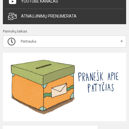
YOUTUBE KANALAS
ATNAUJINIMŲ PRENUMERATA
Pamokų laikas
Pertrauka