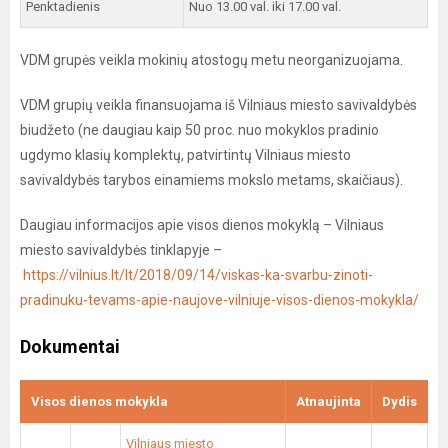
Penktadienis
Nuo 13.00 val. iki 17.00 val.
VDM grupės veikla mokinių atostogų metu neorganizuojama.
VDM grupių veikla finansuojama iš Vilniaus miesto savivaldybės
biudžeto (ne daugiau kaip 50 proc. nuo mokyklos pradinio
ugdymo klasių komplektų, patvirtintų Vilniaus miesto
savivaldybės tarybos einamiems mokslo metams, skaičiaus).
Daugiau informacijos apie visos dienos mokyklą – Vilniaus
miesto savivaldybės tinklapyje –
https://vilnius.lt/lt/2018/09/14/viskas-ka-svarbu-zinoti-
pradinuku-tevams-apie-naujove-vilniuje-visos-dienos-mokykla/
Dokumentai
Visos dienos mokykla
Atnaujinta
Dydis
Vilniaus miesto