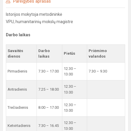
Pareigybės aprašas
Istorijos mokytoja metodininkė
VPU, humanitarinių mokslų magistrė
Darbo laikas
Savaitės
Darbo
Priėmimo
Pietūs
dienos
laikas
valandos
12.30 –
Pirmadienis
7.30 – 17.00
7.30 – 9.30
13.00
12.30 –
Antradienis
7.25 – 18.00
13.00
12.30 –
Trečiadienis
8.00 – 17.00
13.00
12.30 –
Ketvirtadienis
7.30 – 16.45
13.00