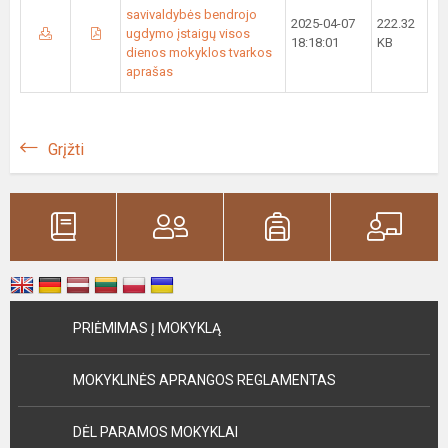
savivaldybės bendrojo
2025-04-07
222.32
ugdymo įstaigų visos
18:18:01
KB
dienos mokyklos tvarkos
aprašas
Grįžti
PRIĖMIMAS Į MOKYKLĄ
MOKYKLINĖS APRANGOS REGLAMENTAS
DĖL PARAMOS MOKYKLAI