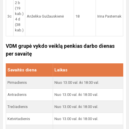
2 b
(19
kab.)
3c
Anželika Guižauskienė
18
Irina Pasternak
4 d
(38
kab.)
VDM grupė vykdo veiklą penkias darbo dienas
per savaitę
Savaitės diena
Laikas
Pirmadienis
Niuo 13.00 val. iki 18.00 val.
Antradienis
Nuo 13.00 val. iki 18.00 val.
Trečiadienis
Nuo 13.00 val. iki 18.00 val.
Ketvirtadienis
Nuo 13.00 val. iki 18.00 val.