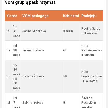
VDM grupių paskirstymas
Klasės
VGM pedagogai
Kabinetai
Padėjėjai
4 c
Regina Gurbo
1a
(41
Janina Minakova
39 (38)
– II aukštas
kab.)
4 d
Olga
1b
(38
Jelena Justienė
62
Kazlauskienė -
kab.)
III aukštas
2 b
(19
Nino
kab.)
1c
Oksana Žukova
59
Lordkipanidze
4 b
- III aukštas
(60
kab.)
3 d
Žilvinas
1d
(7
Sabina Izotova
8
Radavičius - I
kab.)
aukštas