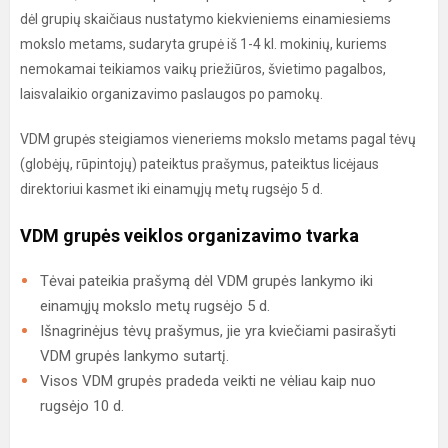
dėl grupių skaičiaus nustatymo kiekvieniems einamiesiems
mokslo metams, sudaryta grupė iš 1-4 kl. mokinių, kuriems
nemokamai teikiamos vaikų priežiūros, švietimo pagalbos,
laisvalaikio organizavimo paslaugos po pamokų.
VDM grupės steigiamos vieneriems mokslo metams pagal tėvų
(globėjų, rūpintojų) pateiktus prašymus, pateiktus licėjaus
direktoriui kasmet iki einamųjų metų rugsėjo 5 d.
VDM grupės veiklos organizavimo tvarka
Tėvai pateikia prašymą dėl VDM grupės lankymo iki
einamųjų mokslo metų rugsėjo 5 d.
Išnagrinėjus tėvų prašymus, jie yra kviečiami pasirašyti
VDM grupės lankymo sutartį.
Visos VDM grupės pradeda veikti ne vėliau kaip nuo
rugsėjo 10 d.