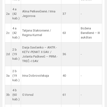
4 a
Alina Petkevičienė / Irina
2a
(42
37
-
Jegorova
kab.)
4 a
Božena
Tatjana Stakionienė /
2c
(42
63
Banelienė – III
Regina Kurmel
kab.)
aukštas
Darja Savčenko – ANTR.-
2 b
KETV.-PENKT. II SAV. /
2d
(19
36
-
Jolanta Paškevič – PIRM.-
kab.)
TREČ.-I SAV.
2 b
3a
(19
Irina Dobrovolskaja
40
-
kab.)
4 b
3b
(60
O.Vorvul
61
-
kab.)