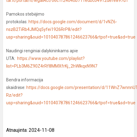
tar.lt/portal/lt/legalAct/06c1f24040b711edbc04912defe897d1
Pamokos stebėjimo
protokolas:
https://docs.google.com/document/d/1vNZ6-
nszB2TiRb4JMQq5yfei1926RrP8/edit?
usp=sharing&ouid=101040787861246623766&rtpof=true&sd=true
Naudingi renginiai dalykininkams apie
UTA:
https://www.youtube.com/playlist?
list=PLb3M6Z90Z4rRf8MMXfrKj_2hWlkqxN9N7
Bendra informacija
skaidrėse:
https://docs.google.com/presentation/d/11WnZ7wnn
Rz/edit?
usp=sharing&ouid=101040787861246623766&rtpof=true&sd=true
Atnaujinta: 2024-11-08