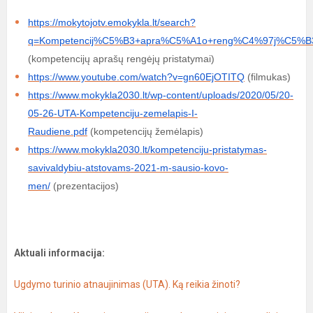
https://mokytojotv.emokykla.lt/search?
q=Kompetencij%C5%B3+apra%C5%A1o+reng%C4%97j%C5%B3+
(kompetencijų aprašų rengėjų pristatymai)
https://www.youtube.com/watch?v=gn60EjOTITQ
(filmukas)
https://www.mokykla2030.lt/wp-content/uploads/2020/05/20-
05-26-UTA-Kompetenciju-zemelapis-I-
Raudiene.pdf
(kompetencijų žemėlapis)
https://www.mokykla2030.lt/kompetenciju-pristatymas-
savivaldybiu-atstovams-2021-m-sausio-kovo-
men/
(prezentacijos)
Aktuali informacija:
Ugdymo turinio atnaujinimas (UTA). Ką reikia žinoti?