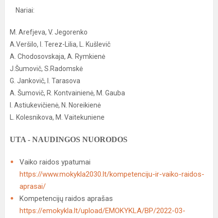
Nariai:
M. Arefjeva, V. Jegorenko
A.Veršilo, I. Terez-Lilia, L. Kušlevič
A. Chodosovskaja, A. Rymkienė
J.Šumovič, S.Radomskė
G. Jankovič, I. Tarasova
A. Šumovič, R. Kontvainienė, M. Gauba
I. Astiukevičienė, N. Noreikienė
L. Kolesnikova, M. Vaitekuniene
UTA - NAUDINGOS NUORODOS
Vaiko raidos ypatumai
https://www.mokykla2030.lt/kompetenciju-ir-vaiko-raidos-
aprasai/
Kompetencijų raidos aprašas
https://emokykla.lt/upload/EMOKYKLA/BP/2022-03-