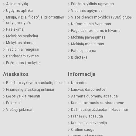
Apie mokyklą
Priešmokyklinis ugdymas
Ugdymo aplinka
Vidurinis ugdymas
Misija, vizija, filosofija, prioritetinės
Visos dienos mokyklos (VDM) grupė
sritys, vertybės
Neformalusis švietimas
Pasiekimai
Pagalba mokiniams ir tėvams
Mokyklos simboliai
Mokinių pavėžėjimas
Mokyklos himnas
Mokinių maitinimas
Tradiciniai renginiai
Patalpų nuoma
Bendradarbiavimas
Biblioteka
Priėmimas į mokyklą
Ataskaitos
Informacija
Biudžeto vykdymo ataskaitų rinkiniai
Nuorodos
Finansinių ataskaitų rinkiniai
Laisvos darbo vietos
Lėšos veiklai viešinti
Asmens duomenų apsauga
Projektai
Konsultavimasis su visuomene
Viešieji pirkimai
Dažniausiai užduodami klausimai
Pranešėjų apsauga
Korupcijos prevencija
Civilinė sauga