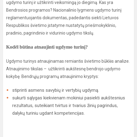
ugdymo turinį ir užtikrinti veiksmingą jo diegimą. Kas yra
Bendrosios programos? Nacionalinio lygmens ugdymo turinį
reglamentuojantis dokumentas, padedantis siekti Lietuvos
Respublikos švietimo įstatyme nustatytų priešmokyklinio,
pradinio, pagrindinio ir vidurinio ugdymo tikslų.
Kodėl būtina atnaujinti ugdymo turinį?
Ugdymo turinys atnaujinamas remiantis švietimo būklės analize.
Atnaujinimo tikslas – užtikrinti aukštesnę bendrojo ugdymo
kokybę. Bendrųjų programų atnaujinimo kryptys:
stiprinti asmens savybių ir vertybių ugdymą.
sukurti sąlygas kiekvienam mokiniui pasiekti aukštesnius
rezultatus, suteikiant tvirtus ir tvarius žinių pagrindus,
dalykų turiniu ugdant kompetencijas.