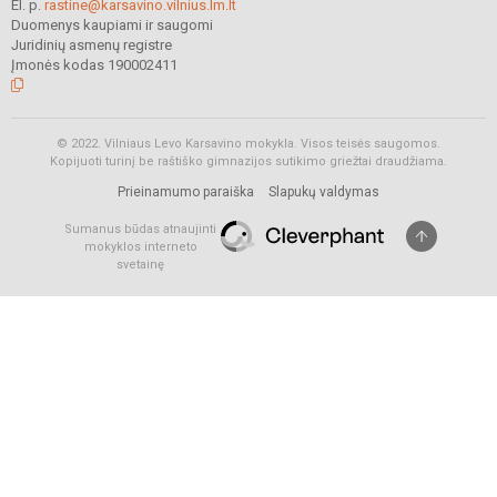
El. p.
rastine@karsavino.vilnius.lm.lt
Duomenys kaupiami ir saugomi
Juridinių asmenų registre
Įmonės kodas 190002411
© 2022. Vilniaus Levo Karsavino mokykla. Visos teisės saugomos.
Kopijuoti turinį be raštiško gimnazijos sutikimo griežtai draudžiama.
Prieinamumo paraiška
Slapukų valdymas
Sumanus būdas atnaujinti
mokyklos interneto
svetainę