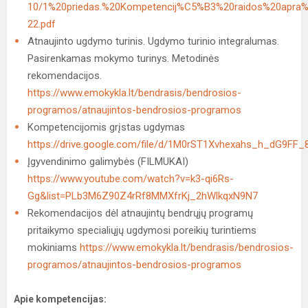
10/1%20priedas.%20Kompetencij%C5%B3%20raidos%20apra
22.pdf
Atnaujinto ugdymo turinis. Ugdymo turinio integralumas.
Pasirenkamas mokymo turinys. Metodinės
rekomendacijos.
https://www.emokykla.lt/bendrasis/bendrosios-
programos/atnaujintos-bendrosios-programos
Kompetencijomis grįstas ugdymas
https://drive.google.com/file/d/1M0rST1Xvhexahs_h_dG9FF
Įgyvendinimo galimybės (FILMUKAI)
https://www.youtube.com/watch?v=k3-qi6Rs-
Gg&list=PLb3M6Z90Z4rRf8MMXfrKj_2hWlkqxN9N7
Rekomendacijos dėl atnaujintų bendrųjų programų
pritaikymo specialiųjų ugdymosi poreikių turintiems
mokiniams
https://www.emokykla.lt/bendrasis/bendrosios-
programos/atnaujintos-bendrosios-programos
Apie kompetencijas: