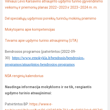
Vilniaus Levo Karsavino atnaujinto ugdymo turinio įgyvendinimo
veiksmų ir priemonių planas 2022–2023 ir 2023–2024 m. m.
Dėl specialiųjų ugdymosi poreikių turinčių mokinių priėmimo
Mokytojams apie kompetencijas
Tėvams apie ugdymo turinio atnaujinimą (UTA)
Bendrosios programos (patvirtintos (2022-09-
https://www.emokykla.lt/bendrasis/bendrosios-
30)
programos/atnaujintos-bendrosios-programos
NŠA renginių kalendorius
Naudinga informacija mokykloms ir ne tik, rengiantis
ugdymo turinio atnaujinimui:
Patvirtintos BP:
https://www.e-