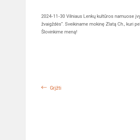
2024-11-30 Vilniaus Lenkų kultūros namuose įvyk
žvaigždės". Sveikiname mokinę Zlatą Ch., kuri pel
Šlovinkime meną!
Grįžti