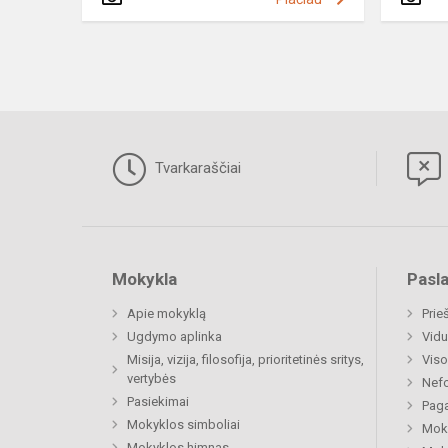
Tvarkaraščiai
Mokykla
Pasl
Apie mokyklą
Prie
Ugdymo aplinka
Vidu
Misija, vizija, filosofija, prioritetinės sritys,
Viso
vertybės
Nefo
Pasiekimai
Paga
Mokyklos simboliai
Moki
Mokyklos himnas