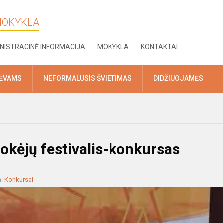
 MOKYKLA
NISTRACINĖ INFORMACIJA
MOKYKLA
KONTAKTAI
TĖVAMS
NEFORMALUSIS ŠVIETIMAS
DIDŽIUOJAMĖS
šokėjų festivalis-konkursas
a:
Konkursai