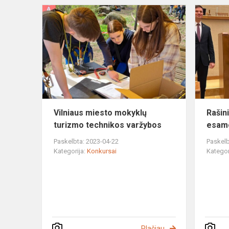
Vilniaus
miesto
mokyklų
turizmo
technikos
varžybos
Vilniaus miesto mokyklų
Rašin
turizmo technikos varžybos
esam
Paskelbta: 2023-04-22
Paskelb
Kategorija:
Konkursai
Kategor
Plačiau