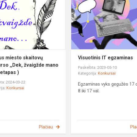
miesto
skaitovų
konkurso
4
,,Dek,
žvaigžde
mano
…“
(...
aus miesto skaitovų
Visuotinis IT egzaminas
rso ,,Dek, žvaigžde mano
Paskelbta: 2023-05-10
 etapas )
Kategorija:
Konkursai
ta: 2024-03-22
Egzaminas vyks gegužės 17 d
ija:
Konkursai
8 iki 17 val.
Plačiau
Pla