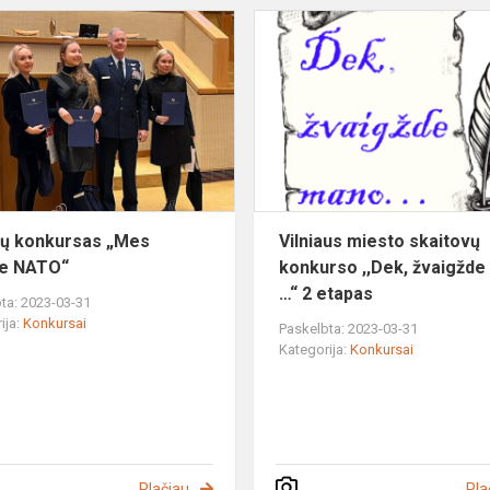
Rašinių
konkursas
„Mes
esame
NATO“
ių konkursas „Mes
Vilniaus miesto skaitovų
e NATO“
konkurso ,,Dek, žvaigžd
…“ 2 etapas
ta: 2023-03-31
ija:
Konkursai
Paskelbta: 2023-03-31
Kategorija:
Konkursai
Plačiau
Pla