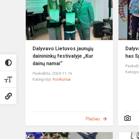
jaunųjų
dainininkų
festivalyje
„Kur
dainų...
Dalyvavo Lietuvos jaunųjų
Dalyv
dainininkų festivalyje „Kur
has S
dainų namai“
Paskelb
Kategor
Paskelbta: 2024-11-16
Kategorija:
Konkursai
Plačiau
Rašinių