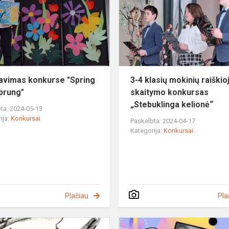
"Spring
has
Sprung"
avimas konkurse "Spring
3-4 klasių mokinių raiškio
prung"
skaitymo konkursas
„Stebuklinga kelionė“
ta: 2024-05-13
ija:
Konkursai
Paskelbta: 2024-04-17
Kategorija:
Konkursai
Plačiau
Pla
Vilniaus