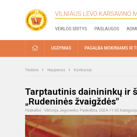
VILNIAUS LEVO KARSAVINO
VEIKLOS SRITYS
PASLAUGOS
ADMI
PRADŽIA
UGDYMAS
PAGALBA MOKINIAMS IR 
Titulinis
Naujienos
Konkursai
Tarptautinis dainininkų ir 
„Rudeninės žvaigždės"
Paskelbė : Viktorija Jegorenko
Paskelbta: 2024-11-30
Kategorij