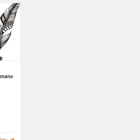
Vilniaus
miesto
skaitovų
konkurso
,,Dek,
žvaigžde
mano
…“
2...
e mano
čiau