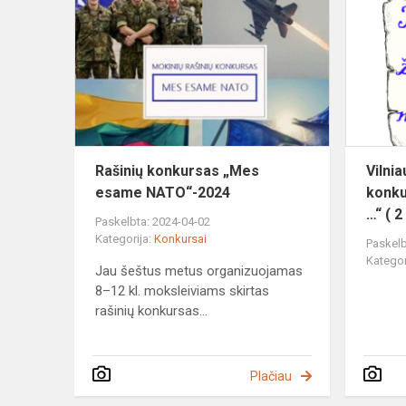
konkursas
„Mes
esame
NATO“-202
Rašinių konkursas „Mes
Vilni
esame NATO“-2024
konku
…“ ( 2
Paskelbta: 2024-04-02
Kategorija:
Konkursai
Paskelb
Kategor
Jau šeštus metus organizuojamas
8–12 kl. moksleiviams skirtas
rašinių konkursas...
Plačiau