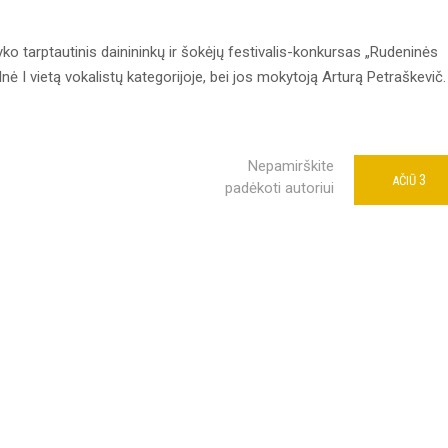
o tarptautinis dainininkų ir šokėjų festivalis-konkursas „Rudeninės
nė I vietą vokalistų kategorijoje, bei jos mokytoją Arturą Petraškevič.
Nepamirškite
3
AČIŪ
padėkoti autoriui