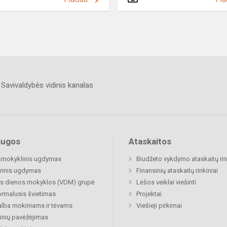
Savivaldybės vidinis kanalas
augos
Ataskaitos
šmokyklinis ugdymas
Biudžeto vykdymo ataskaitų rin
rinis ugdymas
Finansinių ataskaitų rinkiniai
s dienos mokyklos (VDM) grupė
Lėšos veiklai viešinti
rmalusis švietimas
Projektai
lba mokiniams ir tėvams
Viešieji pirkimai
nių pavėžėjimas