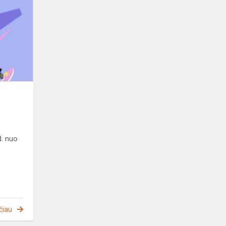
IT
egzaminas
. nuo
čiau