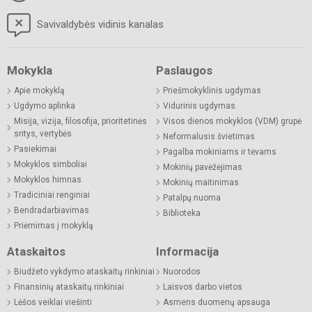
Savivaldybės vidinis kanalas
Mokykla
Paslaugos
Apie mokyklą
Priešmokyklinis ugdymas
Ugdymo aplinka
Vidurinis ugdymas
Misija, vizija, filosofija, prioritetinės
Visos dienos mokyklos (VDM) grupė
sritys, vertybės
Neformalusis švietimas
Pasiekimai
Pagalba mokiniams ir tėvams
Mokyklos simboliai
Mokinių pavėžėjimas
Mokyklos himnas
Mokinių maitinimas
Tradiciniai renginiai
Patalpų nuoma
Bendradarbiavimas
Biblioteka
Priėmimas į mokyklą
Ataskaitos
Informacija
Biudžeto vykdymo ataskaitų rinkiniai
Nuorodos
Finansinių ataskaitų rinkiniai
Laisvos darbo vietos
Lėšos veiklai viešinti
Asmens duomenų apsauga