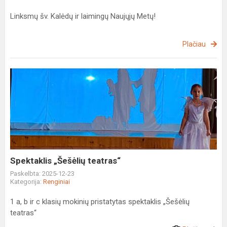
Linksmų šv. Kalėdų ir laimingų Naujųjų Metų!
Plačiau
Spektaklis
„Šešėlių
teatras“
Spektaklis „Šešėlių teatras“
Paskelbta: 2025-12-23
Kategorija:
Renginiai
1 a, b ir c klasių mokinių pristatytas spektaklis „Šešėlių
teatras“