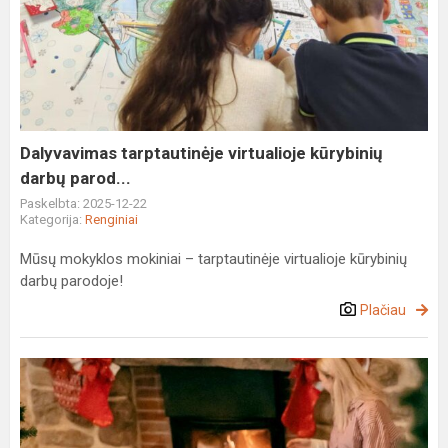
tarptautinėje
virtualioje
kūrybinių
darbų
parod...
Dalyvavimas tarptautinėje virtualioje kūrybinių
darbų parod...
Paskelbta: 2025-12-22
Kategorija:
Renginiai
Mūsų mokyklos mokiniai – tarptautinėje virtualioje kūrybinių
darbų parodoje!
Plačiau
Užutrakio
Kalėdų
senelio
rezidencijoje