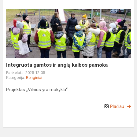
Integruota
gamtos
ir
anglų
kalbos
pamoka
Integruota gamtos ir anglų kalbos pamoka
Paskelbta: 2025-12-05
Kategorija:
Renginiai
Projektas „Vilnius yra mokykla“
Plačiau