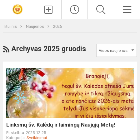
Paieška
Men
Titulinis
Naujienos
2025
RSS
Archyvas 2025 gruodis
Linksmų
šv.
Kalėdų
ir
laimingų
Naujųjų
Metų!
Linksmų šv. Kalėdų ir laimingų Naujųjų Metų!
Paskelbta: 2025-12-25
Kategorija:
Sveikinimai