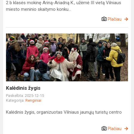
2 b klasės mokinę Ariną-Ariadną K., užėmė III vietą Vilniaus
miesto meninio skaitymo konku...
Plačiau
Kalėdinis
žygis
Kalėdinis žygis
Paskelbta: 2025-12-15
Kategorija:
Renginiai
Kalėdinis žygis, organizuotas Vilniaus jaunųjų turistų centro
Plačiau