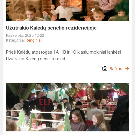
Užutrakio Kalėdų senelio rezidencijoje
Paskelbta: 2025-12-22
Kategorija:
Renginiai
Prieš Kalėdų atostogas 1A, 1B ir 1C klasių mokiniai lankėsi
Užutrakio Kalėdų senelio rezid...
Plačiau
Pažintinė–
edukacinė
kelionė
į
kaimyninę
Lenkiją