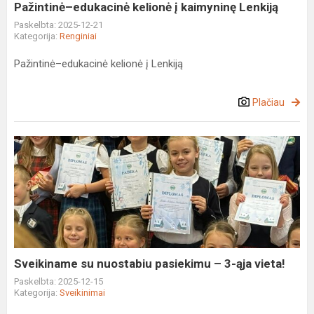
Pažintinė–edukacinė kelionė į kaimyninę Lenkiją
Paskelbta: 2025-12-21
Kategorija:
Renginiai
Pažintinė–edukacinė kelionė į Lenkiją
Plačiau
Sveikiname
su
nuostabiu
pasiekimu
–
3-
ąja
vieta!
Sveikiname su nuostabiu pasiekimu – 3-ąja vieta!
Paskelbta: 2025-12-15
Kategorija:
Sveikinimai