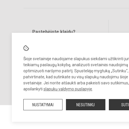
Pastebėjote klaidų?
Bend
Turite pasiūlymų?
RAŠYKITE
Šioje svetainėje naudojame slapukus siekdami užtikrinti j
teikiamų paslaugų kokybę, analizuoti svetainės naudojimą 
optimizuoti naršymo patirtį. Spustelėję mygtuką „Sutinku“,
patvirtinate, kad sutinkate su visų slapukų naudojimu šioje
svetainėje. Jei norite atšaukti arba pakeisti savo sutikimu
© 2022. Vilniaus Levo Karsavino mokykla. Visos teisės saugomos.
apsilankyti
slapukų valdymo puslapyje
.
Kopijuoti turinį be raštiško gimnazijos sutikimo griežtai draudžiama.
NUSTATYMAI
NESUTINKU
SUT