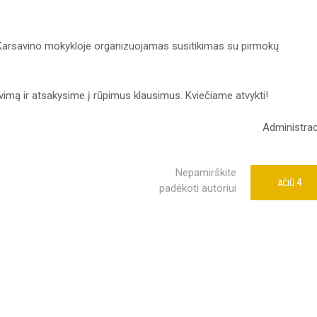
o Karsavino mokykloje organizuojamas susitikimas su pirmokų
mą ir atsakysime į rūpimus klausimus. Kviečiame atvykti!
Administrac
Nepamirškite
4
AČIŪ
padėkoti autoriui