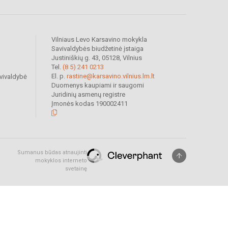
Vilniaus Levo Karsavino mokykla
Savivaldybės biudžetinė įstaiga
Justiniškių g. 43, 05128, Vilnius
Tel.
(8 5) 241 0213
El. p.
rastine@karsavino.vilnius.lm.lt
vivaldybė
Duomenys kaupiami ir saugomi
Juridinių asmenų registre
Įmonės kodas 190002411
Sumanus būdas atnaujinti
mokyklos interneto
svetainę