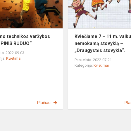
"
RUDUO“
mo technikos varžybos
Kviečiame 7 – 11 m. vaiku
MPINIS RUDUO“
nemokamą stovyklą –
„Draugystės stovykla“.
ta: 2022-09-03
ija:
Kvietimai
Paskelbta: 2022-07-21
Kategorija:
Kvietimai
Plačiau
Pla