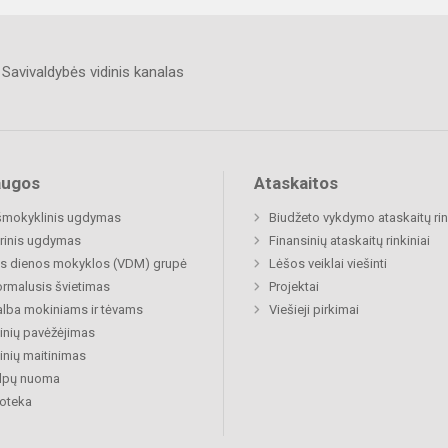
Savivaldybės vidinis kanalas
augos
Ataskaitos
šmokyklinis ugdymas
Biudžeto vykdymo ataskaitų rin
rinis ugdymas
Finansinių ataskaitų rinkiniai
s dienos mokyklos (VDM) grupė
Lėšos veiklai viešinti
rmalusis švietimas
Projektai
lba mokiniams ir tėvams
Viešieji pirkimai
nių pavėžėjimas
nių maitinimas
alpų nuoma
ioteka