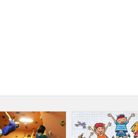
Turizmo
technikos
inio
varžybos
„OLIMPINIS