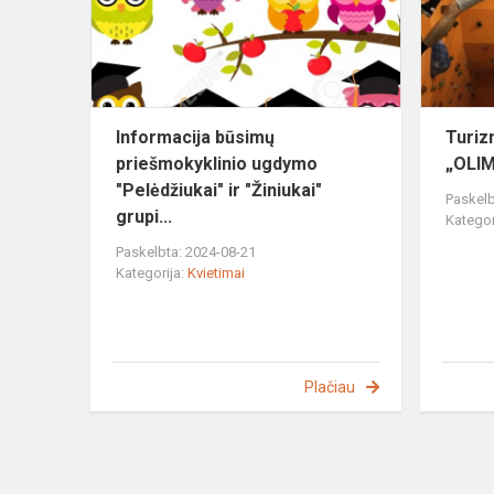
"Pelėdžiukai
ir...
Informacija būsimų
Turiz
priešmokyklinio ugdymo
„OLI
"Pelėdžiukai" ir "Žiniukai"
Paskelb
grupi...
Kategor
Paskelbta: 2024-08-21
Kategorija:
Kvietimai
Plačiau