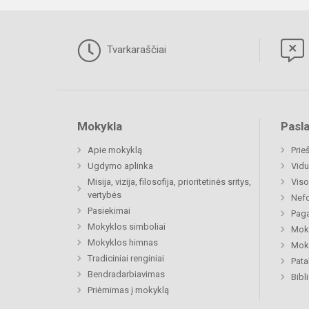
Tvarkaraščiai
Mokykla
Pasl
Apie mokyklą
Prie
Ugdymo aplinka
Vidu
Misija, vizija, filosofija, prioritetinės sritys,
Viso
vertybės
Nefo
Pasiekimai
Paga
Mokyklos simboliai
Moki
Mokyklos himnas
Moki
Tradiciniai renginiai
Pat
Bendradarbiavimas
Bibl
Priėmimas į mokyklą