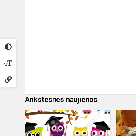
Ankstesnės naujienos
Informacija
būsimų
priešmokykl
ugdymo