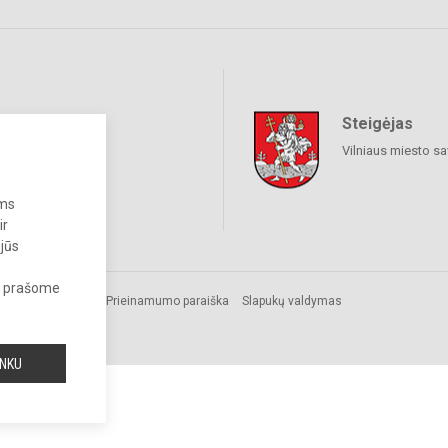
Steigėjas
raukime
Vilniaus miesto sa
ums
ir
 jūs
s, prašome
Prieinamumo paraiška
Slapukų valdymas
INKU