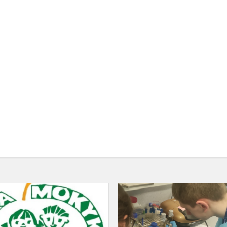
si
Mokinių
dalyvavimas
,,SVEIKATĄ
STIPRINANČIŲ