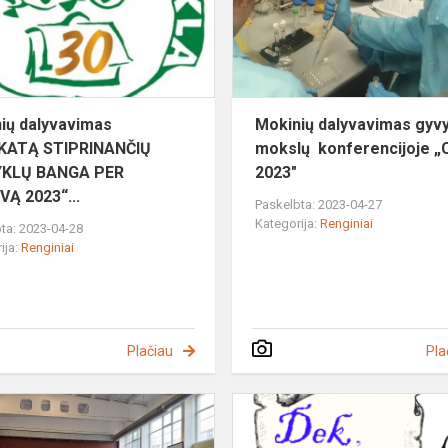
MOKYKLŲ
BANGA
P...
ių dalyvavimas
Mokinių dalyvavimas gyv
IKATĄ STIPRINANČIŲ
mokslų konferencijoje „
KLŲ BANGA PER
2023"
VĄ 2023“...
Paskelbta: 2023-04-27
Kategorija:
Renginiai
ta: 2023-04-28
ija:
Renginiai
Plačiau
Pla
is
10-
ųjų