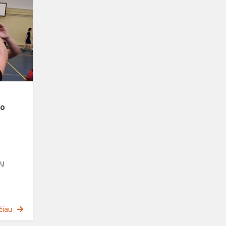
miesto
mokyklų
žaidynių
vaikinų
B
pogrupio
tinklin...
io
nų
čiau