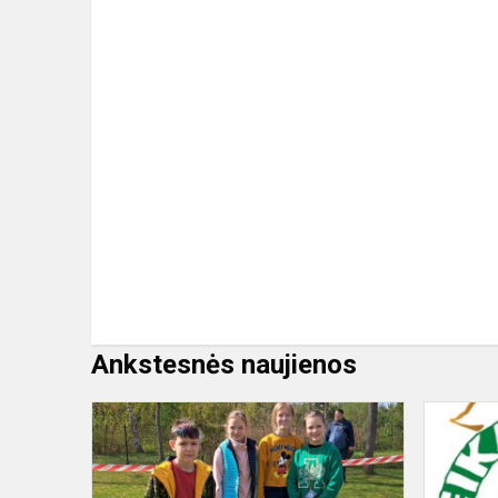
Ankstesnės naujienos
Orientavimo
varžybas
Vilniaus
miesto