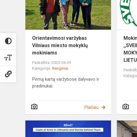
mokyklų
mokiniams
Orientavimosi varžybas
Mokin
Vilniaus miesto mokyklų
,,SVE
mokiniams
MOKY
LIETU
Paskelbta: 2023-04-29
Kategorija:
Renginiai
Paskelb
Kategor
Pirmą kartą varžybose dalyvavo ir
pradinukai.
Plačiau
Respublikin
bendrojo