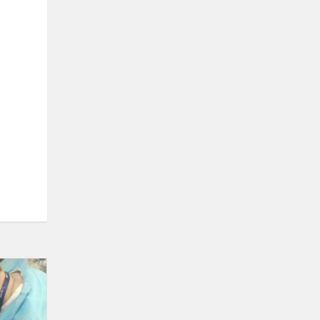
Mokinių
dalyvavimas
gyvybės
mokslų