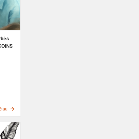
konferencijoje
„COINS
2...
ybės
COINS
čiau
Vilniaus
miesto