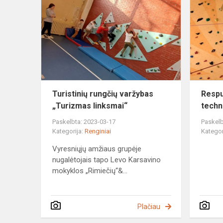
rungčių
varžybas
„Turizmas
linksmai“
Turistinių rungčių varžybas
Respu
„Turizmas linksmai“
techn
Paskelbta: 2023-03-17
Paskelb
Kategorija:
Renginiai
Kategor
Vyresniųjų amžiaus grupėje
nugalėtojais tapo Levo Karsavino
mokyklos „Rimiečių“&...
Plačiau