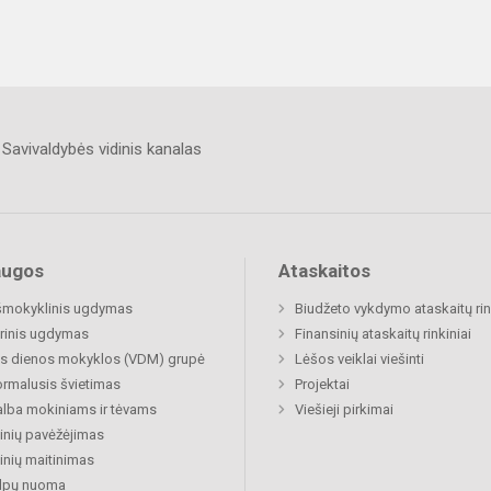
Savivaldybės vidinis kanalas
augos
Ataskaitos
šmokyklinis ugdymas
Biudžeto vykdymo ataskaitų rin
rinis ugdymas
Finansinių ataskaitų rinkiniai
s dienos mokyklos (VDM) grupė
Lėšos veiklai viešinti
rmalusis švietimas
Projektai
lba mokiniams ir tėvams
Viešieji pirkimai
nių pavėžėjimas
nių maitinimas
alpų nuoma