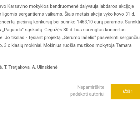
evo Karsavino mokyklos bendruomenė dalyvauja labdaros akcijoje
ujo ligomis sergantiems vaikams. Šiais metais akcija vyko kovo 31 d.
certą, piešinių konkursą bei surinko 1463,10 eurų paramos. Surinkti
jos ,,Paguoda” sąskaitą. Gegužės 30 d. bus surengtas koncertas
. Jo tikslas - tęsiant projektą ,,Gerumo lašelis'' pasveikinti serganči
 3 b, 3 c klasių mokiniai. Mokinius ruošia muzikos mokytoja Tamara
, T. Tretjakova, A. Ulinskienė
Nepamirškite
1
AČIŪ
padėkoti autoriui