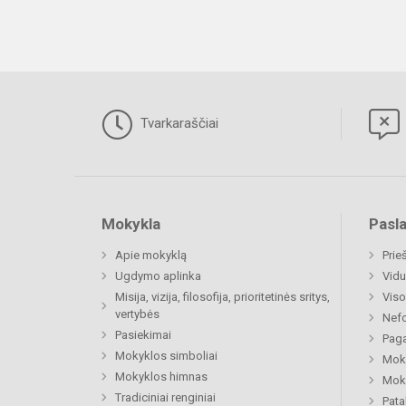
Tvarkaraščiai
Mokykla
Pasl
Apie mokyklą
Prie
Ugdymo aplinka
Vidu
Misija, vizija, filosofija, prioritetinės sritys,
Viso
vertybės
Nefo
Pasiekimai
Paga
Mokyklos simboliai
Moki
Mokyklos himnas
Moki
Tradiciniai renginiai
Pat