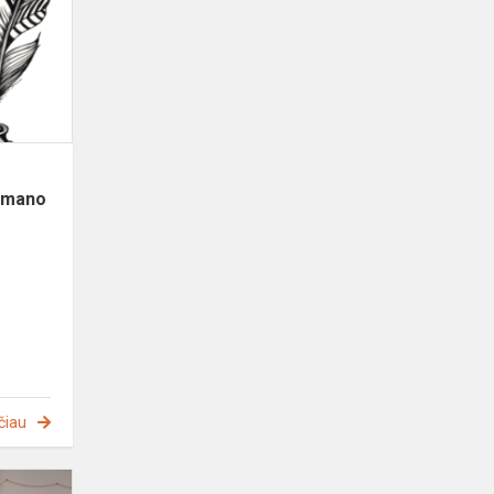
skaitovų
konkurso
,,Dek,
žvaigžde
mano
…“
1...
e mano
čiau
Vilniaus