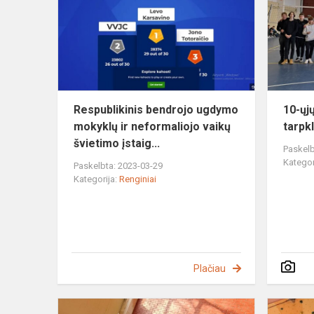
ugdymo
mokyklų
ir
neformalioj
vaikų...
Respublikinis bendrojo ugdymo
10-ųj
mokyklų ir neformaliojo vaikų
tarpk
švietimo įstaig...
Paskelb
Kategor
Paskelbta: 2023-03-29
Kategorija:
Renginiai
Plačiau
Turistinių