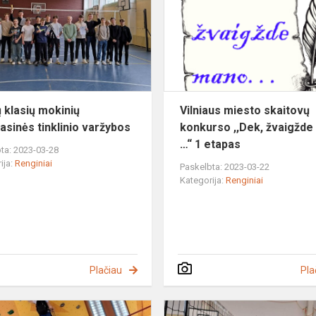
klasių
mokinių
tarpklasinės
o
tinklinio
varžybos
ų klasių mokinių
Vilniaus miesto skaitovų
lasinės tinklinio varžybos
konkurso ,,Dek, žvaigžd
…“ 1 etapas
ta: 2023-03-28
ija:
Renginiai
Paskelbta: 2023-03-22
Kategorija:
Renginiai
Plačiau
Pla
Respublikinės