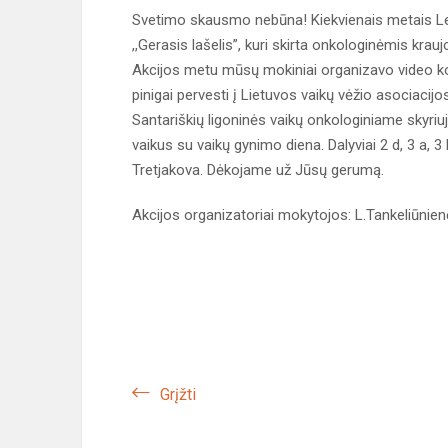
Svetimo skausmo nebūna! Kiekvienais metais L
,,Gerasis lašelis”, kuri skirta onkologinėmis kra
Akcijos metu mūsų mokiniai organizavo video kon
pinigai pervesti į Lietuvos vaikų vėžio asociaci
Santariškių ligoninės vaikų onkologiniame skyriuje
vaikus su vaikų gynimo diena. Dalyviai 2 d, 3 a,
Tretjakova. Dėkojame už Jūsų gerumą.
Akcijos organizatoriai mokytojos: L.Tankeliūnienė
Grįžti