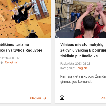
turizmo
technikos
varžybos
Raguvoje
blikinės turizmo
Vilniaus miesto mokyklų
ikos varžybos Raguvoje
žaidynių vaikinų B pogrup
tinklinio pusfinalio va...
ta: 2023-03-12
ija:
Renginiai
Paskelbta: 2023-02-23
Kategorija:
Renginiai
Pirmąją vietą iškovojo Žirmū
gimnazijos komanda
Plačiau
Pla