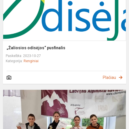
„Žaliosios odisėjos“ pusfinalis
Paskelbta: 2023-10-27
Kategorija:
Renginiai
Plačiau
T
t
t
v
L