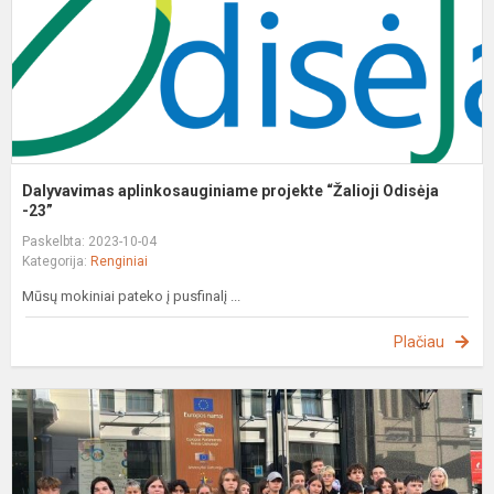
Dalyvavimas aplinkosauginiame projekte “Žalioji Odisėja
-23”
Paskelbta: 2023-10-04
Kategorija:
Renginiai
Mūsų mokiniai pateko į pusfinalį ...
Plačiau
E
p
E
k