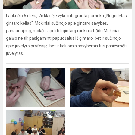
Lapkričio 6 dieną 7c klasėje vyko integruota pamoka „Negirdėtas
gintaro kelias". Мokiniai sužinojo apie gintaro savybes,
panaudojimą, mokėsi apdirbti gintarą rankiniu būdu.Mokiniai
galėjo ne tik pasigaminti papuošalus iš gintaro, bet ir sužinojo
apie juvelyro profesiją, bet ir kokiomis savybėmis turi pasižymėti
juvelyras.