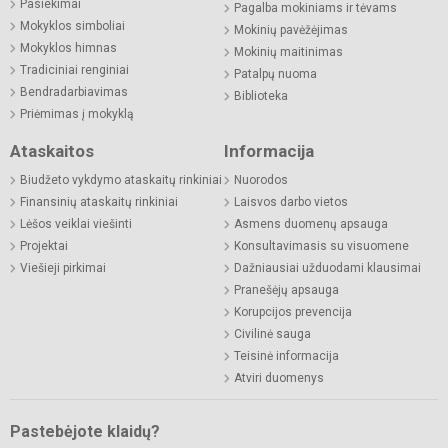
Pasiekimai
Pagalba mokiniams ir tėvams
Mokyklos simboliai
Mokinių pavėžėjimas
Mokyklos himnas
Mokinių maitinimas
Tradiciniai renginiai
Patalpų nuoma
Bendradarbiavimas
Biblioteka
Priėmimas į mokyklą
Ataskaitos
Informacija
Biudžeto vykdymo ataskaitų rinkiniai
Nuorodos
Finansinių ataskaitų rinkiniai
Laisvos darbo vietos
Lėšos veiklai viešinti
Asmens duomenų apsauga
Projektai
Konsultavimasis su visuomene
Viešieji pirkimai
Dažniausiai užduodami klausimai
Pranešėjų apsauga
Korupcijos prevencija
Civilinė sauga
Teisinė informacija
Atviri duomenys
Pastebėjote klaidų?