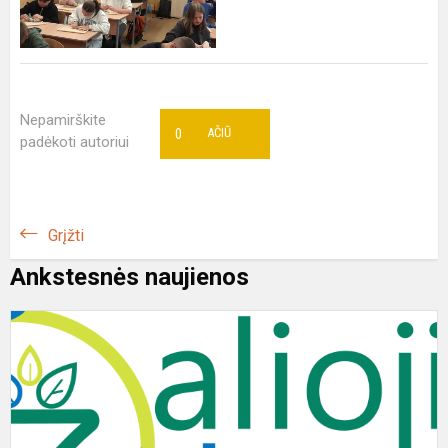
Nepamirškite
0
AČIŪ
padėkoti autoriui
Grįžti
Ankstesnės naujienos
„
o
p