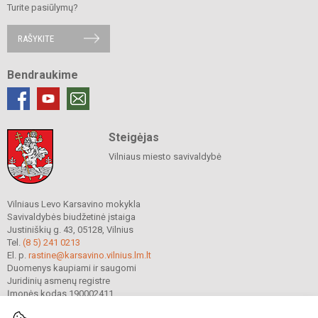
Turite pasiūlymų?
RAŠYKITE
Bendraukime
Steigėjas
Vilniaus miesto savivaldybė
Vilniaus Levo Karsavino mokykla
Savivaldybės biudžetinė įstaiga
Justiniškių g. 43, 05128, Vilnius
Tel.
(8 5) 241 0213
El. p.
rastine@karsavino.vilnius.lm.lt
Duomenys kaupiami ir saugomi
Juridinių asmenų registre
Įmonės kodas 190002411