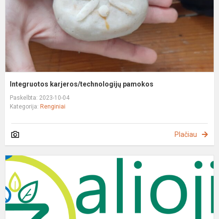
Integruotos karjeros/technologijų pamokos
Paskelbta: 2023-10-04
Kategorija:
Renginiai
Plačiau
D
a
p
“
O
-2