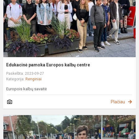
c
Edukacinė pamoka Europos kalbų centre
Paskelbta: 2023-09-27
Kategorija:
Renginiai
Europois kalbų savaitė
Plačiau
S
f
„