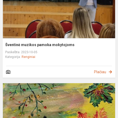
Šventinė muzikos pamoka mokytojoms
Paskelbta: 2023-10-05
Kategorija:
Renginiai
Plačiau
M
d
m