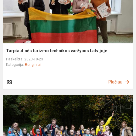
Tarptautinės turizmo technikos varžybos Latvijoje
Paskelbta: 2023-10-23
Kategorija:
Renginiai
Plačiau
S
1
k
ž