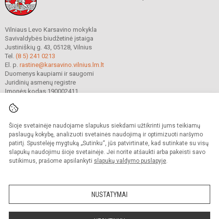
Vilniaus Levo Karsavino mokykla
Savivaldybės biudžetinė įstaiga
Justiniškių g. 43, 05128, Vilnius
Tel.
(8 5) 241 0213
El. p.
rastine@karsavino.vilnius.lm.lt
Duomenys kaupiami ir saugomi
Juridinių asmenų registre
Įmonės kodas 190002411
Šioje svetainėje naudojame slapukus siekdami užtikrinti jums teikiamų
© 2022. Vilniaus Levo Karsavino mokykla. Visos teisės saugomos.
Kopijuoti turinį be raštiško gimnazijos sutikimo griežtai draudžiama.
paslaugų kokybę, analizuoti svetainės naudojimą ir optimizuoti naršymo
patirtį. Spustelėję mygtuką „Sutinku“, jūs patvirtinate, kad sutinkate su visų
Prieinamumo paraiška
Slapukų valdymas
slapukų naudojimu šioje svetainėje. Jei norite atšaukti arba pakeisti savo
sutikimus, prašome apsilankyti
slapukų valdymo puslapyje
.
Sumanus būdas atnaujinti
mokyklos interneto
svetainę
NUSTATYMAI