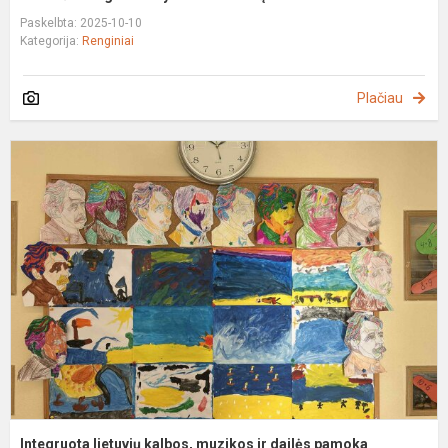
Paskelbta: 2025-10-10
Kategorija:
Renginiai
Plačiau
I
l
k
m
ir
d
p
Integruota lietuvių kalbos, muzikos ir dailės pamoka