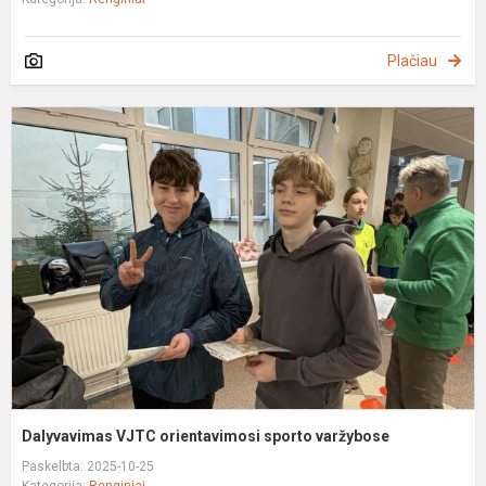
Plačiau
D
V
o
s
v
Dalyvavimas VJTC orientavimosi sporto varžybose
Paskelbta: 2025-10-25