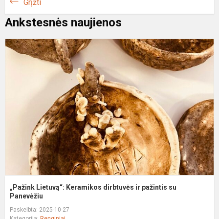
Grįžti
Ankstesnės naujienos
„
L
K
d
ir
p
s
P
„Pažink Lietuvą“: Keramikos dirbtuvės ir pažintis su
Panevėžiu
Paskelbta: 2025-10-27
Kategorija:
Renginiai