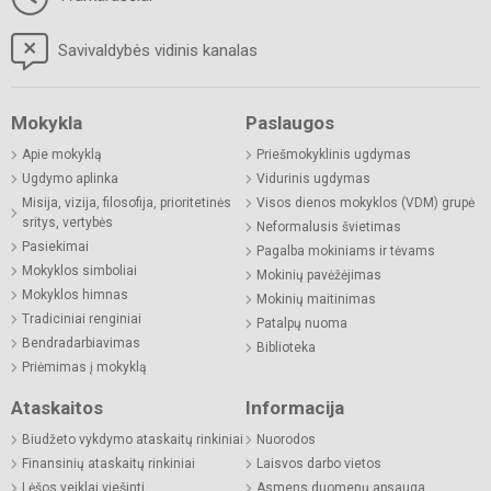
Savivaldybės vidinis kanalas
Mokykla
Paslaugos
Apie mokyklą
Priešmokyklinis ugdymas
Ugdymo aplinka
Vidurinis ugdymas
Misija, vizija, filosofija, prioritetinės
Visos dienos mokyklos (VDM) grupė
sritys, vertybės
Neformalusis švietimas
Pasiekimai
Pagalba mokiniams ir tėvams
Mokyklos simboliai
Mokinių pavėžėjimas
Mokyklos himnas
Mokinių maitinimas
Tradiciniai renginiai
Patalpų nuoma
Bendradarbiavimas
Biblioteka
Priėmimas į mokyklą
Ataskaitos
Informacija
Biudžeto vykdymo ataskaitų rinkiniai
Nuorodos
Finansinių ataskaitų rinkiniai
Laisvos darbo vietos
Lėšos veiklai viešinti
Asmens duomenų apsauga