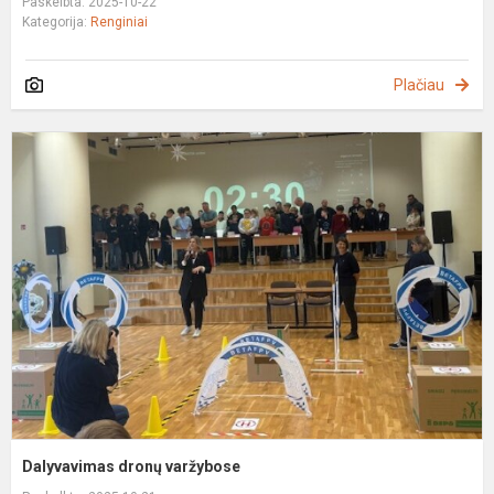
Paskelbta: 2025-10-22
Kategorija:
Renginiai
Plačiau
D
d
v
Dalyvavimas dronų varžybose