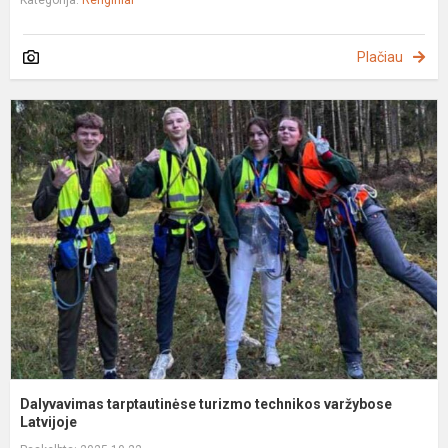
Kategorija:
Renginiai
Plačiau
D
t
t
t
v
La
Dalyvavimas tarptautinėse turizmo technikos varžybose
Latvijoje