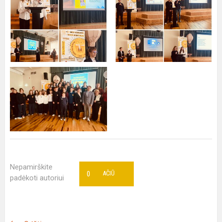
Nepamirškite
0
AČIŪ
padėkoti autoriui