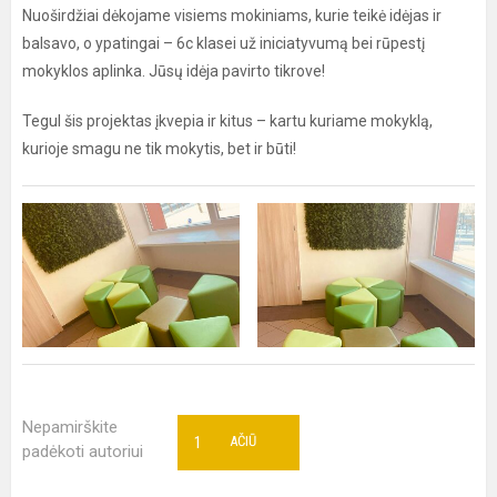
Nuoširdžiai dėkojame visiems mokiniams, kurie teikė idėjas ir
balsavo, o ypatingai – 6c klasei už iniciatyvumą bei rūpestį
mokyklos aplinka. Jūsų idėja pavirto tikrove!
Tegul šis projektas įkvepia ir kitus – kartu kuriame mokyklą,
kurioje smagu ne tik mokytis, bet ir būti!
Nepamirškite
1
AČIŪ
padėkoti autoriui