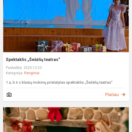
Spektaklis „Šešėlių teatras“
Paskelbta: 2025-12-23
Kategorija:
Renginiai
1 a, b ir c klasių mokinių pristatytas spektaklis „Šešėlių teatras“
Plačiau
U
K
s
r