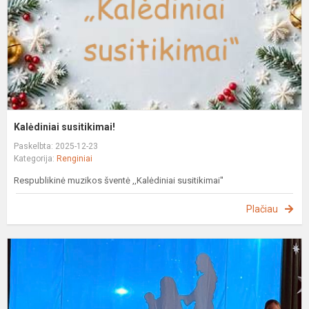
Kalėdiniai susitikimai!
Paskelbta: 2025-12-23
Kategorija:
Renginiai
Respublikinė muzikos šventė ,,Kalėdiniai susitikimai''
Plačiau
S
„
t