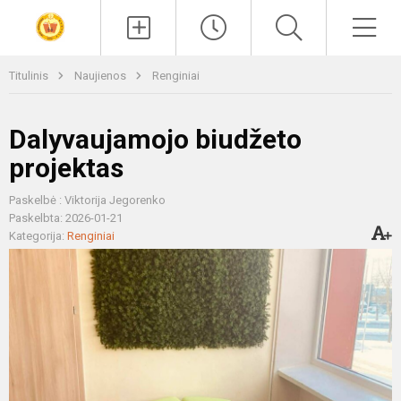
Paieška
Men
Titulinis
Naujienos
Renginiai
Dalyvaujamojo biudžeto
projektas
Paskelbė : Viktorija Jegorenko
Paskelbta: 2026-01-21
Kategorija:
Renginiai