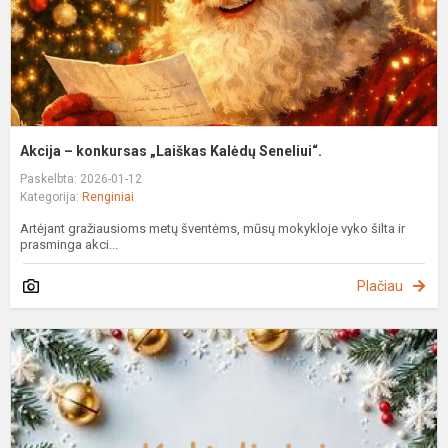
Akcija – konkursas „Laiškas Kalėdų Seneliui“.
Paskelbta: 2026-01-12
Kategorija:
Renginiai
Artėjant gražiausioms metų šventėms, mūsų mokykloje vyko šilta ir
prasminga akci...
Plačiau
K
s