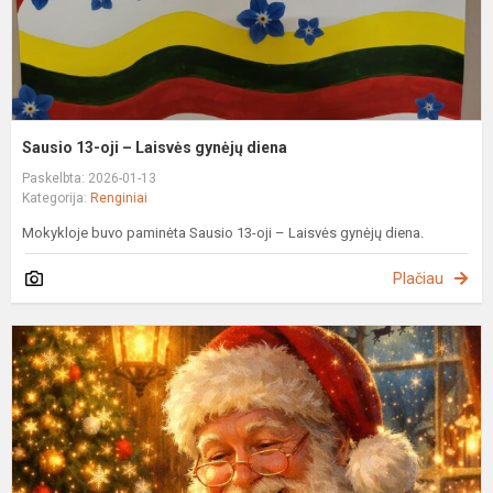
Sausio 13-oji – Laisvės gynėjų diena
Paskelbta: 2026-01-13
Kategorija:
Renginiai
Mokykloje buvo paminėta Sausio 13-oji – Laisvės gynėjų diena.
Plačiau
A
–
k
„
K
S