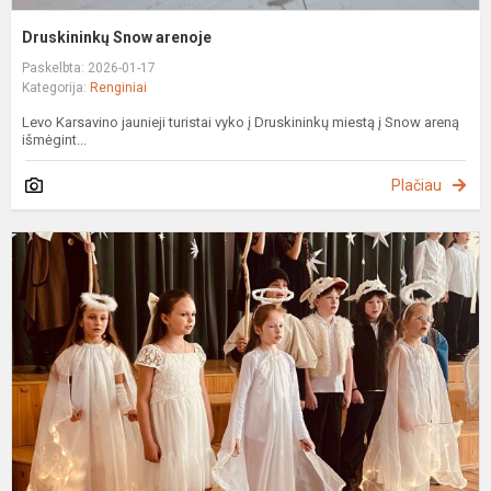
Druskininkų Snow arenoje
Paskelbta: 2026-01-17
Kategorija:
Renginiai
Levo Karsavino jaunieji turistai vyko į Druskininkų miestą į Snow areną
išmėgint...
Plačiau
T
r
š
„
s
-
2