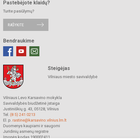
Pastebėjote klaidų?
Turite pasiūlymų?
RAŠYKITE
Bendraukime
Steigėjas
Vilniaus miesto savivaldybė
Vilniaus Levo Karsavino mokykla
Savivaldybės biudžetinė įstaiga
Justiniškių g. 43, 05128, Vilnius
Tel.
(8 5) 241 0213
El. p.
rastine@karsavino.vilnius.lm.lt
Duomenys kaupiami ir saugomi
Juridinių asmenų registre
Įmonės kodas 190002411