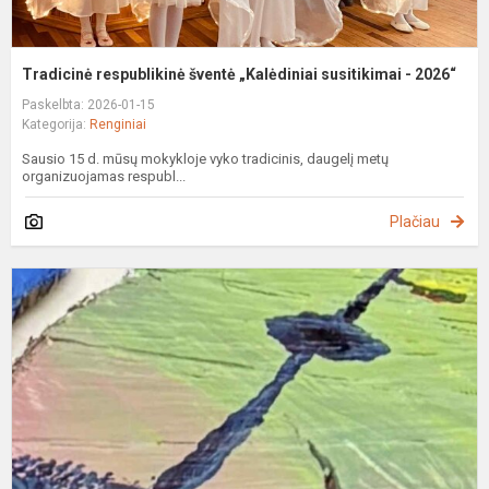
Tradicinė respublikinė šventė „Kalėdiniai susitikimai - 2026“
Paskelbta: 2026-01-15
Kategorija:
Renginiai
Sausio 15 d. mūsų mokykloje vyko tradicinis, daugelį metų
organizuojamas respubl...
Plačiau
E
„
a
m
k