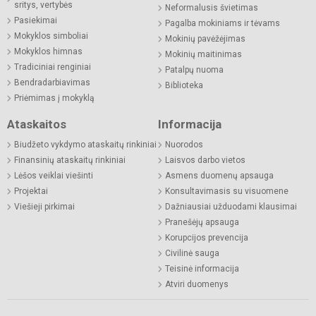
sritys, vertybės
Neformalusis švietimas
Pasiekimai
Pagalba mokiniams ir tėvams
Mokyklos simboliai
Mokinių pavėžėjimas
Mokyklos himnas
Mokinių maitinimas
Tradiciniai renginiai
Patalpų nuoma
Bendradarbiavimas
Biblioteka
Priėmimas į mokyklą
Ataskaitos
Informacija
Biudžeto vykdymo ataskaitų rinkiniai
Nuorodos
Finansinių ataskaitų rinkiniai
Laisvos darbo vietos
Lėšos veiklai viešinti
Asmens duomenų apsauga
Projektai
Konsultavimasis su visuomene
Viešieji pirkimai
Dažniausiai užduodami klausimai
Pranešėjų apsauga
Korupcijos prevencija
Civilinė sauga
Teisinė informacija
Atviri duomenys