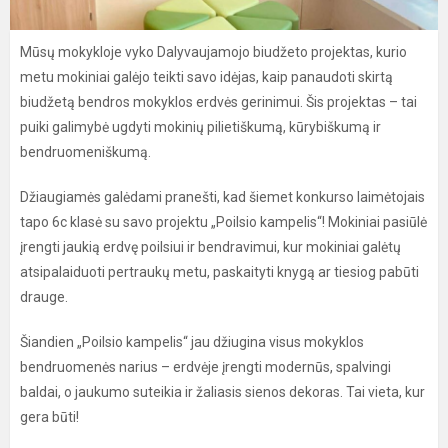
Mūsų mokykloje vyko Dalyvaujamojo biudžeto projektas, kurio
metu mokiniai galėjo teikti savo idėjas, kaip panaudoti skirtą
biudžetą bendros mokyklos erdvės gerinimui. Šis projektas – tai
puiki galimybė ugdyti mokinių pilietiškumą, kūrybiškumą ir
bendruomeniškumą.
Džiaugiamės galėdami pranešti, kad šiemet konkurso laimėtojais
tapo 6c klasė su savo projektu „Poilsio kampelis“! Mokiniai pasiūlė
įrengti jaukią erdvę poilsiui ir bendravimui, kur mokiniai galėtų
atsipalaiduoti pertraukų metu, paskaityti knygą ar tiesiog pabūti
drauge.
Šiandien „Poilsio kampelis“ jau džiugina visus mokyklos
bendruomenės narius – erdvėje įrengti modernūs, spalvingi
baldai, o jaukumo suteikia ir žaliasis sienos dekoras. Tai vieta, kur
gera būti!