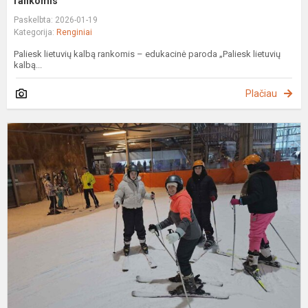
rankomis“
Paskelbta: 2026-01-19
Kategorija:
Renginiai
Paliesk lietuvių kalbą rankomis – edukacinė paroda „Paliesk lietuvių
kalbą...
Plačiau
D
S
a