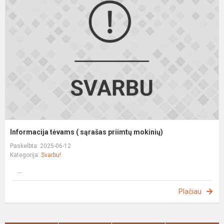
(
s
p
m
Informacija tėvams ( sąrašas priimtų mokinių)
Paskelbta: 2025-06-12
Kategorija:
Svarbu!
...
Plačiau