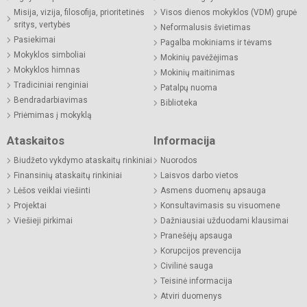
Misija, vizija, filosofija, prioritetinės
Visos dienos mokyklos (VDM) grupė
sritys, vertybės
Neformalusis švietimas
Pasiekimai
Pagalba mokiniams ir tėvams
Mokyklos simboliai
Mokinių pavėžėjimas
Mokyklos himnas
Mokinių maitinimas
Tradiciniai renginiai
Patalpų nuoma
Bendradarbiavimas
Biblioteka
Priėmimas į mokyklą
Ataskaitos
Informacija
Biudžeto vykdymo ataskaitų rinkiniai
Nuorodos
Finansinių ataskaitų rinkiniai
Laisvos darbo vietos
Lėšos veiklai viešinti
Asmens duomenų apsauga
Projektai
Konsultavimasis su visuomene
Viešieji pirkimai
Dažniausiai užduodami klausimai
Pranešėjų apsauga
Korupcijos prevencija
Civilinė sauga
Teisinė informacija
Atviri duomenys