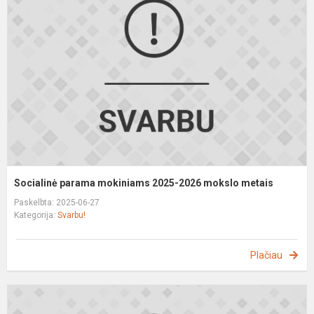
m
2
2
m
m
Socialinė parama mokiniams 2025-2026 mokslo metais
Paskelbta: 2025-06-27
Kategorija:
Svarbu!
Plačiau
P
m