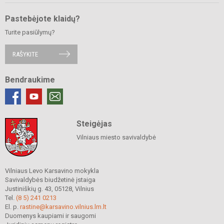
Pastebėjote klaidų?
Turite pasiūlymų?
RAŠYKITE
Bendraukime
Steigėjas
Vilniaus miesto savivaldybė
Vilniaus Levo Karsavino mokykla
Savivaldybės biudžetinė įstaiga
Justiniškių g. 43, 05128, Vilnius
Tel.
(8 5) 241 0213
El. p.
rastine@karsavino.vilnius.lm.lt
Duomenys kaupiami ir saugomi