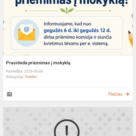
Prasideda priėmimas į mokyklą
Paskelbta: 2026-05-06
Kategorija:
Svarbu!
Plačiau
M
p
p
k