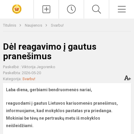
Paieška
Men
Titulinis
Naujienos
Svarbu!
Dėl reagavimo į gautus
pranešimus
Paskelbė : Viktorija Jegorenko
Paskelbta: 2026-05-20
Kategorija:
Svarbu!
Laba diena, gerbiami bendruomenės nariai,
reaguodami į gautus Lietuvos kariuomenės pranešimus,
informuojame, kad mokyklos pastatas yra priedanga.
Mokiniai be tėvų ne pertraukų metu iš mokyklos
neišleidžiami.