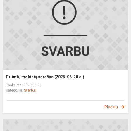
s
(
0
2
d
Priimtų mokinių sąrašas (2025-06-20 d.)
Paskelbta: 2025-06-20
Kategorija:
Svarbu!
Plačiau
I
t