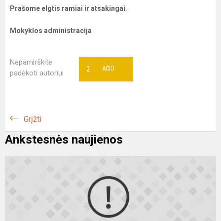
Prašome elgtis ramiai ir atsakingai.
Mokyklos administracija
Nepamirškite
2
AČIŪ
padėkoti autoriui
Grįžti
Ankstesnės naujienos
P
m
s
(
0
1