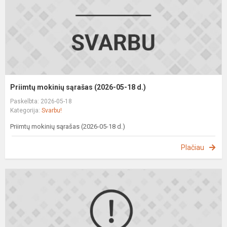
d
Priimtų mokinių sąrašas (2026-05-18 d.)
Paskelbta: 2026-05-18
Kategorija:
Svarbu!
Priimtų mokinių sąrašas (2026-05-18 d.)
Plačiau
P
m
s
(
0