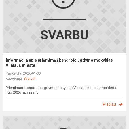
b
u
m
Vi
Informacija apie priėmimą į bendrojo ugdymo mokyklas
Vilniaus mieste
Paskelbta: 2026-01-30
Kategorija:
Svarbu!
Priėmimas į bendrojo ugdymo mokyklas Vilniaus mieste prasideda
nuo 2026 m. vasar...
Plačiau
S
i