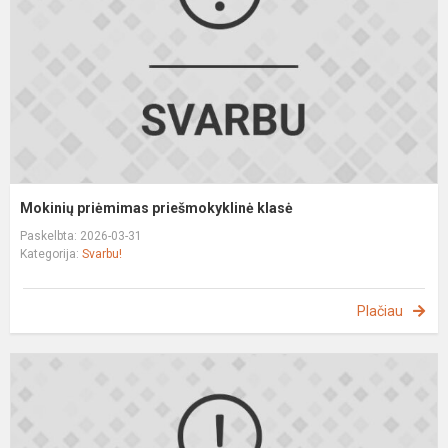
Mokinių priėmimas priešmokyklinė klasė
Paskelbta: 2026-03-31
Kategorija:
Svarbu!
Plačiau
I
a
p
į