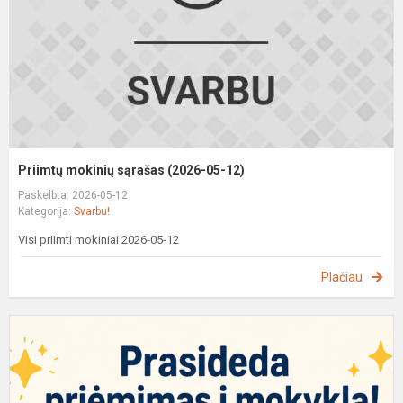
1
Priimtų mokinių sąrašas (2026-05-12)
Paskelbta: 2026-05-12
Kategorija:
Svarbu!
Visi priimti mokiniai 2026-05-12
Plačiau
P
p
į
m