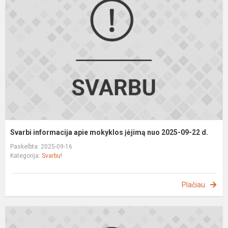
a
m
į
n
2
0
2
d
Svarbi informacija apie mokyklos įėjimą nuo 2025-09-22 d.
Paskelbta: 2025-09-16
Kategorija:
Svarbu!
Plačiau
S
p