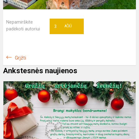
Nepamirškite
3
AČIŪ
padėkoti autoriui
Grįžti
Ankstesnės naujienos
S
s
K
ir
N
m