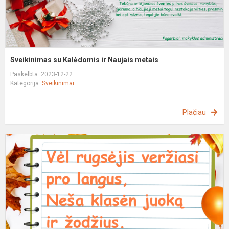
Sveikinimas su Kalėdomis ir Naujais metais
Paskelbta: 2023-12-22
Kategorija:
Sveikinimai
Plačiau
S
s
M
ir
ž
d