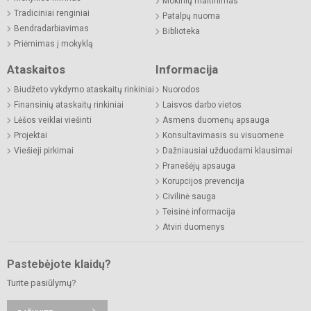
Mokinių maitinimas
Tradiciniai renginiai
Patalpų nuoma
Bendradarbiavimas
Biblioteka
Priėmimas į mokyklą
Ataskaitos
Informacija
Biudžeto vykdymo ataskaitų rinkiniai
Nuorodos
Finansinių ataskaitų rinkiniai
Laisvos darbo vietos
Lėšos veiklai viešinti
Asmens duomenų apsauga
Projektai
Konsultavimasis su visuomene
Viešieji pirkimai
Dažniausiai užduodami klausimai
Pranešėjų apsauga
Korupcijos prevencija
Civilinė sauga
Teisinė informacija
Atviri duomenys
Pastebėjote klaidų?
Turite pasiūlymų?