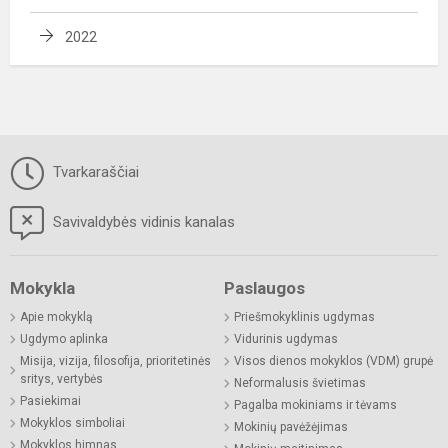
2022
Tvarkaraščiai
Savivaldybės vidinis kanalas
Mokykla
Paslaugos
Apie mokyklą
Priešmokyklinis ugdymas
Ugdymo aplinka
Vidurinis ugdymas
Misija, vizija, filosofija, prioritetinės
Visos dienos mokyklos (VDM) grupė
sritys, vertybės
Neformalusis švietimas
Pasiekimai
Pagalba mokiniams ir tėvams
Mokyklos simboliai
Mokinių pavėžėjimas
Mokyklos himnas