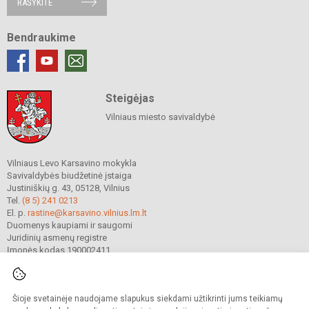
RAŠYKITE
Bendraukime
Steigėjas
Vilniaus miesto savivaldybė
Vilniaus Levo Karsavino mokykla
Savivaldybės biudžetinė įstaiga
Justiniškių g. 43, 05128, Vilnius
Tel.
(8 5) 241 0213
El. p.
rastine@karsavino.vilnius.lm.lt
Duomenys kaupiami ir saugomi
Juridinių asmenų registre
Įmonės kodas 190002411
Šioje svetainėje naudojame slapukus siekdami užtikrinti jums teikiamų
© 2022. Vilniaus Levo Karsavino mokykla. Visos teisės saugomos.