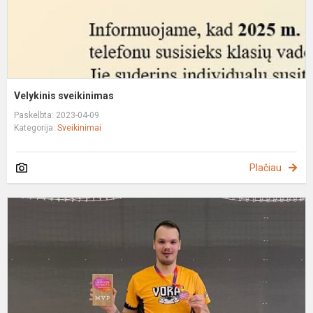
Velykinis sveikinimas
Paskelbta: 2023-04-09
Kategorija:
Sveikinimai
Plačiau
L
u
č