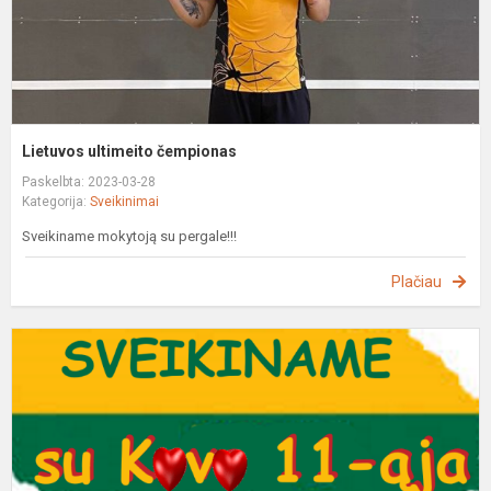
Lietuvos ultimeito čempionas
Paskelbta: 2023-03-28
Kategorija:
Sveikinimai
Sveikiname mokytoją su pergale!!!
Plačiau
S