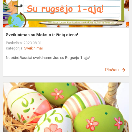
Sveikinimas su Mokslo ir žinių diena!
Paskelbta: 2023-08-31
Kategorija:
Sveikinimai
Nuoširdžiausiai sveikiname Jus su Rugsėjo 1- ąja!
Plačiau
S
Š
V