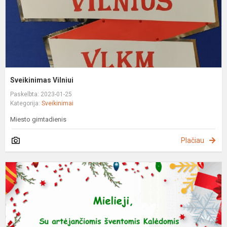
Sveikinimas Vilniui
Paskelbta: 2023-01-25
Kategorija:
Sveikinimai
Miesto gimtadienis
Plačiau
M
a
s