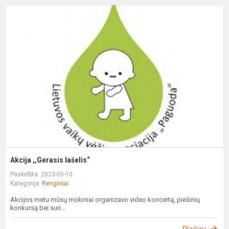
A
,
l
Akcija ,,Gerasis lašelis“
Paskelbta: 2023-05-10
Kategorija:
Renginiai
Akcijos metu mūsų mokiniai organizavo video koncertą, piešinių
konkursą bei suri...