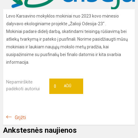
Levo Karsavino mokyklos mokiniai nuo 2023 kovo mėnesio
dalyvavo ekologiniame projekte „Žalioji Odesija-23“ .
Mokiniai padarė didelį darbą, skatindami teisingą rūšiavimą bei
atliekų tvarkymą ir pateko į pusfinali. Norime pasidžiaugti mūsų
mokiniais ir laukiam naujųjų mokslo metų pradžia, kai
susipažinsime su pusfinalių bei finalo datomis ir kita svarbia
informacija.
Nepamirškite
0
AČIŪ
padėkoti autoriui
Grįžti
Ankstesnės naujienos