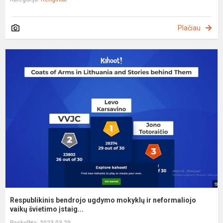
Plačiau
R
b
u
m
ir
n
v
Respublikinis bendrojo ugdymo mokyklų ir neformaliojo
vaikų švietimo įstaig...