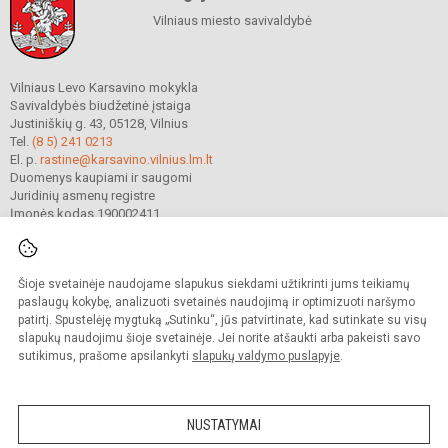
Vilniaus miesto savivaldybė
Vilniaus Levo Karsavino mokykla
Savivaldybės biudžetinė įstaiga
Justiniškių g. 43, 05128, Vilnius
Tel.
(8 5) 241 0213
El. p.
rastine@karsavino.vilnius.lm.lt
Duomenys kaupiami ir saugomi
Juridinių asmenų registre
Įmonės kodas 190002411
Šioje svetainėje naudojame slapukus siekdami užtikrinti jums teikiamų
© 2022. Vilniaus Levo Karsavino mokykla. Visos teisės saugomos.
Kopijuoti turinį be raštiško gimnazijos sutikimo griežtai draudžiama.
paslaugų kokybę, analizuoti svetainės naudojimą ir optimizuoti naršymo
patirtį. Spustelėję mygtuką „Sutinku“, jūs patvirtinate, kad sutinkate su visų
Prieinamumo paraiška
Slapukų valdymas
slapukų naudojimu šioje svetainėje. Jei norite atšaukti arba pakeisti savo
sutikimus, prašome apsilankyti
slapukų valdymo puslapyje
.
Sumanus būdas atnaujinti
mokyklos interneto
svetainę
NUSTATYMAI