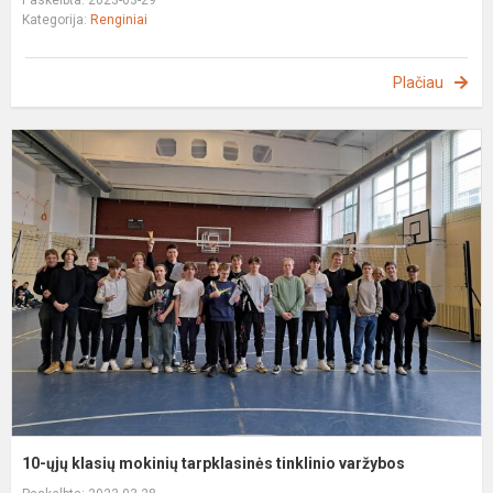
Paskelbta: 2023-03-29
Kategorija:
Renginiai
Plačiau
1
ų
k
m
t
t
v
10-ųjų klasių mokinių tarpklasinės tinklinio varžybos