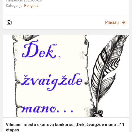
Paskelbta: 2023-03-28
Kategorija:
Renginiai
Plačiau
V
m
s
k
,
ž
m
…
1.
Vilniaus miesto skaitovų konkurso ,,Dek, žvaigžde mano …“ 1
etapas