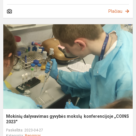
Plačiau
M
d
g
m
k
„
2.
Mokinių dalyvavimas gyvybės mokslų konferencijoje „COINS
2023"
Paskelbta: 2023-04-27
Kategorija:
Renginiai