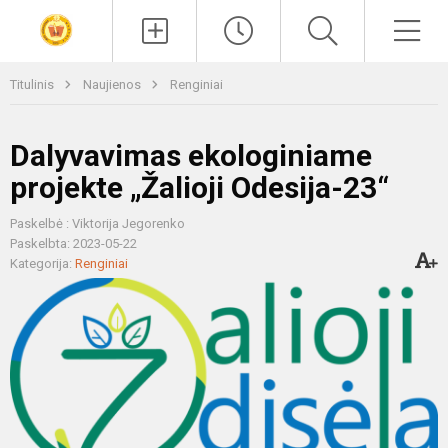
Paieška
Men
Titulinis
Naujienos
Renginiai
Dalyvavimas ekologiniame
projekte „Žalioji Odesija-23“
Paskelbė : Viktorija Jegorenko
Paskelbta: 2023-05-22
Kategorija:
Renginiai