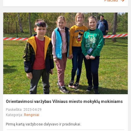
Plačiau
O
v
V
m
m
m
Orientavimosi varžybas Vilniaus miesto mokyklų mokiniams
Paskelbta: 2023-04-29
Kategorija:
Renginiai
Pirmą kartą varžybose dalyvavo ir pradinukai.