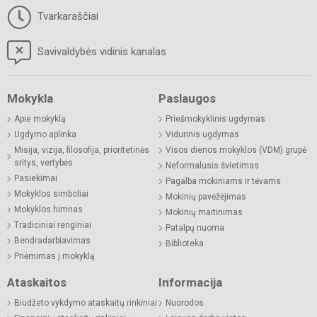
Tvarkaraščiai
Savivaldybės vidinis kanalas
Mokykla
Paslaugos
Apie mokyklą
Priešmokyklinis ugdymas
Ugdymo aplinka
Vidurinis ugdymas
Misija, vizija, filosofija, prioritetinės
Visos dienos mokyklos (VDM) grupė
sritys, vertybės
Neformalusis švietimas
Pasiekimai
Pagalba mokiniams ir tėvams
Mokyklos simboliai
Mokinių pavėžėjimas
Mokyklos himnas
Mokinių maitinimas
Tradiciniai renginiai
Patalpų nuoma
Bendradarbiavimas
Biblioteka
Priėmimas į mokyklą
Ataskaitos
Informacija
Biudžeto vykdymo ataskaitų rinkiniai
Nuorodos