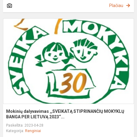
Plačiau
M
d
,
S
M
B
P.
Mokinių dalyvavimas ,,SVEIKATĄ STIPRINANČIŲ MOKYKLŲ
BANGA PER LIETUVĄ 2023“...
Paskelbta: 2023-04-28
Kategorija:
Renginiai