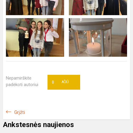
Nepamirškite
0
AČIŪ
padėkoti autoriui
Grįžti
Ankstesnės naujienos