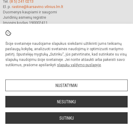
Tel.
(8 5) 241 0213
El. p.
rastine@karsavino.vilnius.lm.lt
Duomenys kaupiami ir saugomi
Juridinių asmenų registre
Įmonės kodas 190002411
Šioje svetainėje naudojame slapukus siekdami užtikrinti jums teikiamų
© 2022. Vilniaus Levo Karsavino mokykla. Visos teisės saugomos.
Kopijuoti turinį be raštiško gimnazijos sutikimo griežtai draudžiama.
paslaugų kokybę, analizuoti svetainės naudojimą ir optimizuoti naršymo
patirtį. Spustelėję mygtuką „Sutinku“, jūs patvirtinate, kad sutinkate su visų
Prieinamumo paraiška
Slapukų valdymas
slapukų naudojimu šioje svetainėje. Jei norite atšaukti arba pakeisti savo
sutikimus, prašome apsilankyti
slapukų valdymo puslapyje
.
Sumanus būdas atnaujinti
mokyklos interneto
svetainę
NUSTATYMAI
NESUTINKU
SUTINKU