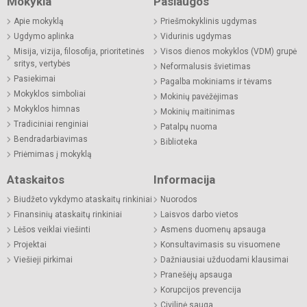
Mokykla
Paslaugos
Apie mokyklą
Priešmokyklinis ugdymas
Ugdymo aplinka
Vidurinis ugdymas
Misija, vizija, filosofija, prioritetinės
Visos dienos mokyklos (VDM) grupė
sritys, vertybės
Neformalusis švietimas
Pasiekimai
Pagalba mokiniams ir tėvams
Mokyklos simboliai
Mokinių pavėžėjimas
Mokyklos himnas
Mokinių maitinimas
Tradiciniai renginiai
Patalpų nuoma
Bendradarbiavimas
Biblioteka
Priėmimas į mokyklą
Ataskaitos
Informacija
Biudžeto vykdymo ataskaitų rinkiniai
Nuorodos
Finansinių ataskaitų rinkiniai
Laisvos darbo vietos
Lėšos veiklai viešinti
Asmens duomenų apsauga
Projektai
Konsultavimasis su visuomene
Viešieji pirkimai
Dažniausiai užduodami klausimai
Pranešėjų apsauga
Korupcijos prevencija
Civilinė sauga