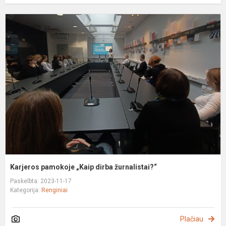
K
p
„
d
ž
Karjeros pamokoje „Kaip dirba žurnalistai?“
Paskelbta: 2023-11-17
Kategorija:
Renginiai
Plačiau