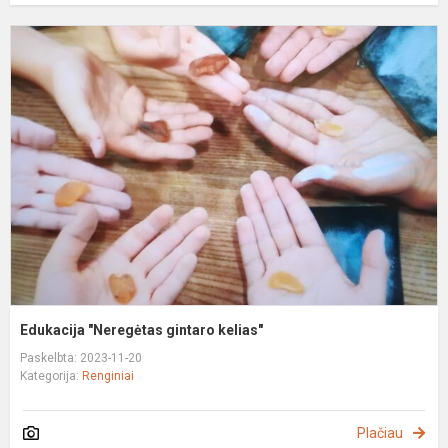
E
"
g
k
Edukacija "Neregėtas gintaro kelias"
Paskelbta: 2023-11-20
Kategorija:
Renginiai
Plačiau