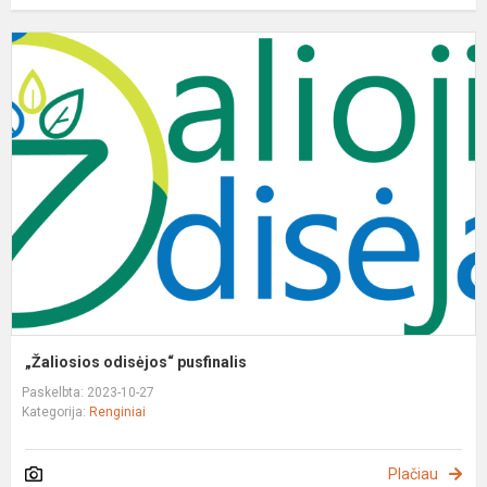
„
o
p
„Žaliosios odisėjos“ pusfinalis
Paskelbta: 2023-10-27
Kategorija:
Renginiai
Plačiau