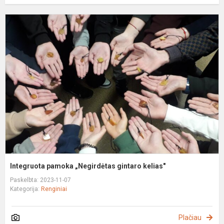
I
p
„
g
k
Integruota pamoka „Negirdėtas gintaro kelias"
Paskelbta: 2023-11-07
Kategorija:
Renginiai
Plačiau