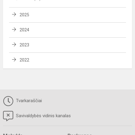
2025
2024
2023
2022
Tvarkaraščiai
Savivaldybės vidinis kanalas