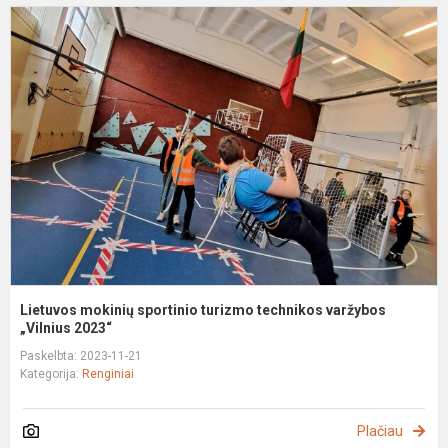
L
m
s
t
t
v
„V
Lietuvos mokinių sportinio turizmo technikos varžybos
„Vilnius 2023“
Paskelbta: 2023-11-21
Kategorija:
Renginiai
Plačiau