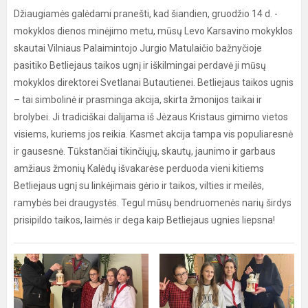
Džiaugiamės galėdami pranešti, kad šiandien, gruodžio 14 d. -
mokyklos dienos minėjimo metu, mūsų Levo Karsavino mokyklos
skautai Vilniaus Palaimintojo Jurgio Matulaičio bažnyčioje
pasitiko Betliejaus taikos ugnį ir iškilmingai perdavė ji mūsų
mokyklos direktorei Svetlanai Butautienei. Betliejaus taikos ugnis
– tai simbolinė ir prasminga akcija, skirta žmonijos taikai ir
brolybei. Ji tradiciškai dalijama iš Jėzaus Kristaus gimimo vietos
visiems, kuriems jos reikia. Kasmet akcija tampa vis populiaresnė
ir gausesnė. Tūkstančiai tikinčiųjų, skautų, jaunimo ir garbaus
amžiaus žmonių Kalėdų išvakarėse perduoda vieni kitiems
Betliejaus ugnį su linkėjimais gėrio ir taikos, vilties ir meilės,
ramybės bei draugystės. Tegul mūsų bendruomenės narių širdys
prisipildo taikos, laimės ir dega kaip Betliejaus ugnies liepsna!