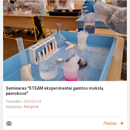
S
"
e
g
m
p
Seminaras "STEAM eksperimentai gamtos mokslų
pamokose"
Paskelbta: 2024-02-23
Kategorija:
Renginiai
Plačiau