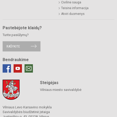
Civilinė sauga
Teisinė informacija
Atviri duomenys
Pastebėjote klaidų?
Turite pasiūlymų?
RAŠYKITE
Bendraukime
Steigėjas
Vilniaus miesto savivaldybė
Vilniaus Levo Karsavino mokykla
Savivaldybės biudžetinė įstaiga
Justiniškių g. 43, 05128, Vilnius