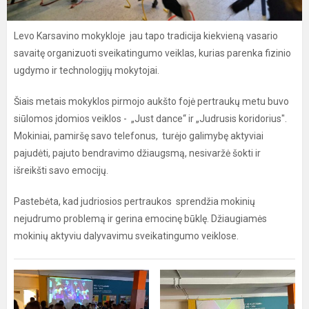
Levo Karsavino mokykloje jau tapo tradicija kiekvieną vasario
savaitę organizuoti sveikatingumo veiklas, kurias parenka fizinio
ugdymo ir technologijų mokytojai.
Šiais metais mokyklos pirmojo aukšto fojė pertraukų metu buvo
siūlomos įdomios veiklos - „Just dance“ ir „Judrusis koridorius".
Mokiniai, pamiršę savo telefonus, turėjo galimybę aktyviai
pajudėti, pajuto bendravimo džiaugsmą, nesivaržė šokti ir
išreikšti savo emocijų.
Pastebėta, kad judriosios pertraukos sprendžia mokinių
nejudrumo problemą ir gerina emocinę būklę. Džiaugiamės
mokinių aktyviu dalyvavimu sveikatingumo veiklose.