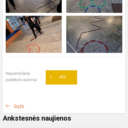
Nepamirškite
1
AČIŪ
padėkoti autoriui
Grįžti
Ankstesnės naujienos