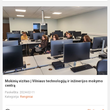
M
v
į
V
t
ir
i
m
Mokinių vizitas į Vilniaus technologijų ir inžinerijos mokymo
centrą
Paskelbta: 2024-02-11
Kategorija:
Renginiai