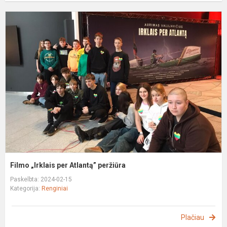
F
„
p
A
p
Filmo „Irklais per Atlantą” peržiūra
Paskelbta: 2024-02-15
Kategorija:
Renginiai
Plačiau