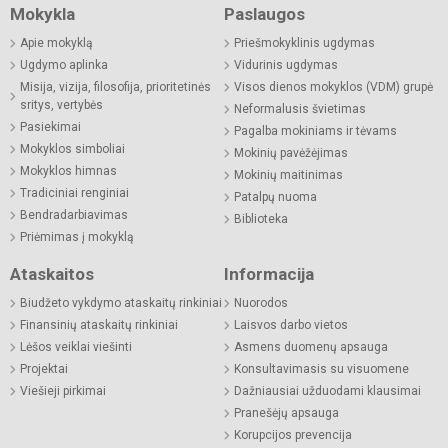
Mokykla
Paslaugos
Apie mokyklą
Priešmokyklinis ugdymas
Ugdymo aplinka
Vidurinis ugdymas
Misija, vizija, filosofija, prioritetinės
Visos dienos mokyklos (VDM) grupė
sritys, vertybės
Neformalusis švietimas
Pasiekimai
Pagalba mokiniams ir tėvams
Mokyklos simboliai
Mokinių pavėžėjimas
Mokyklos himnas
Mokinių maitinimas
Tradiciniai renginiai
Patalpų nuoma
Bendradarbiavimas
Biblioteka
Priėmimas į mokyklą
Ataskaitos
Informacija
Biudžeto vykdymo ataskaitų rinkiniai
Nuorodos
Finansinių ataskaitų rinkiniai
Laisvos darbo vietos
Lėšos veiklai viešinti
Asmens duomenų apsauga
Projektai
Konsultavimasis su visuomene
Viešieji pirkimai
Dažniausiai užduodami klausimai
Pranešėjų apsauga
Korupcijos prevencija