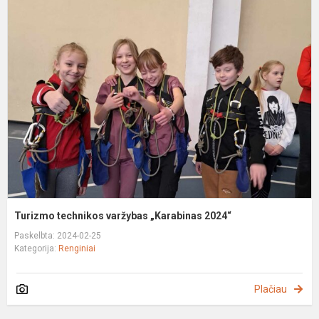
T
t
v
„
2
Turizmo technikos varžybas „Karabinas 2024“
Paskelbta: 2024-02-25
Kategorija:
Renginiai
Plačiau