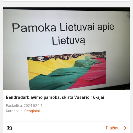
B
p
s
V
1
a
Bendradarbiavimo pamoka, skirta Vasario 16-ajai
Paskelbta: 2024-02-14
Kategorija:
Renginiai
Plačiau