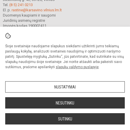
Tel.
(8 5) 241 0213
El. p.
rastine@karsavino.vilnius.lm.lt
Duomenys kaupiami ir saugomi
Juridinių asmenų registre
Įmonės kodas 190002411
Šioje svetainėje naudojame slapukus siekdami užtikrinti jums teikiamų
© 2022. Vilniaus Levo Karsavino mokykla. Visos teisės saugomos.
Kopijuoti turinį be raštiško gimnazijos sutikimo griežtai draudžiama.
paslaugų kokybę, analizuoti svetainės naudojimą ir optimizuoti naršymo
patirtį. Spustelėję mygtuką „Sutinku“, jūs patvirtinate, kad sutinkate su visų
Prieinamumo paraiška
Slapukų valdymas
slapukų naudojimu šioje svetainėje. Jei norite atšaukti arba pakeisti savo
sutikimus, prašome apsilankyti
slapukų valdymo puslapyje
.
Sumanus būdas atnaujinti
mokyklos interneto
svetainę
NUSTATYMAI
NESUTINKU
SUTINKU