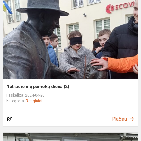
p
d
(
Netradicinių pamokų diena (2)
Paskelbta: 2024-04-20
Kategorija:
Renginiai
Plačiau
N