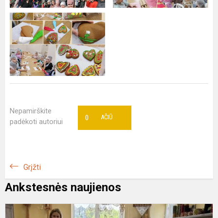
Nepamirškite
0
AČIŪ
padėkoti autoriui
Grįžti
Ankstesnės naujienos
N