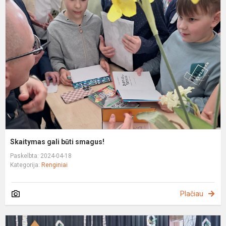
g
b
s
Skaitymas gali būti smagus!
Paskelbta: 2024-04-18
Kategorija:
Renginiai
Plačiau
K