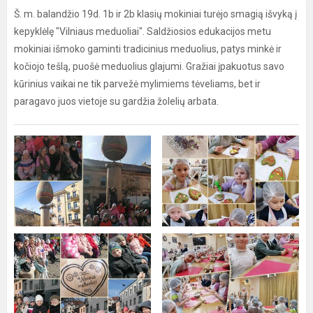
Š. m. balandžio 19d. 1b ir 2b klasių mokiniai turėjo smagią išvyką į
kepyklėlę "Vilniaus meduoliai". Saldžiosios edukacijos metu
mokiniai išmoko gaminti tradicinius meduolius, patys minkė ir
kočiojo tešlą, puošė meduolius glajumi. Gražiai įpakuotus savo
kūrinius vaikai ne tik parvežė mylimiems tėveliams, bet ir
paragavo juos vietoje su gardžia žolelių arbata.