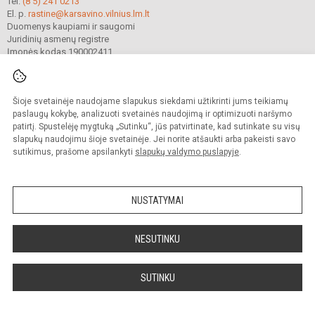
Tel.
(8 5) 241 0213
El. p.
rastine@karsavino.vilnius.lm.lt
Duomenys kaupiami ir saugomi
Juridinių asmenų registre
Įmonės kodas 190002411
Šioje svetainėje naudojame slapukus siekdami užtikrinti jums teikiamų
© 2022. Vilniaus Levo Karsavino mokykla. Visos teisės saugomos.
Kopijuoti turinį be raštiško gimnazijos sutikimo griežtai draudžiama.
paslaugų kokybę, analizuoti svetainės naudojimą ir optimizuoti naršymo
patirtį. Spustelėję mygtuką „Sutinku“, jūs patvirtinate, kad sutinkate su visų
Prieinamumo paraiška
Slapukų valdymas
slapukų naudojimu šioje svetainėje. Jei norite atšaukti arba pakeisti savo
sutikimus, prašome apsilankyti
slapukų valdymo puslapyje
.
Sumanus būdas atnaujinti
mokyklos interneto
svetainę
NUSTATYMAI
NESUTINKU
SUTINKU