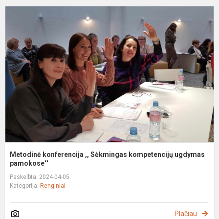
M
k
,,
S
k
u
p
Metodinė konferencija ,, Sėkmingas kompetencijų ugdymas
pamokose‘‘
Paskelbta: 2024-04-05
Kategorija:
Renginiai
Plačiau