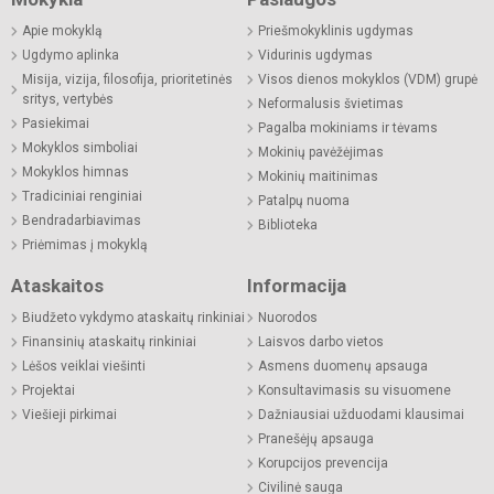
Apie mokyklą
Priešmokyklinis ugdymas
Ugdymo aplinka
Vidurinis ugdymas
Misija, vizija, filosofija, prioritetinės
Visos dienos mokyklos (VDM) grupė
sritys, vertybės
Neformalusis švietimas
Pasiekimai
Pagalba mokiniams ir tėvams
Mokyklos simboliai
Mokinių pavėžėjimas
Mokyklos himnas
Mokinių maitinimas
Tradiciniai renginiai
Patalpų nuoma
Bendradarbiavimas
Biblioteka
Priėmimas į mokyklą
Ataskaitos
Informacija
Biudžeto vykdymo ataskaitų rinkiniai
Nuorodos
Finansinių ataskaitų rinkiniai
Laisvos darbo vietos
Lėšos veiklai viešinti
Asmens duomenų apsauga
Projektai
Konsultavimasis su visuomene
Viešieji pirkimai
Dažniausiai užduodami klausimai
Pranešėjų apsauga
Korupcijos prevencija
Civilinė sauga