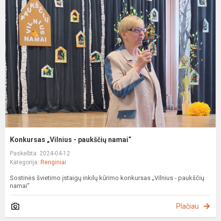
„
-
p
n
Konkursas „Vilnius - paukščių namai“
Paskelbta: 2024-04-12
Kategorija:
Renginiai
Sostinės švietimo įstaigų inkilų kūrimo konkursas „Vilnius - paukščių
namai“
Plačiau