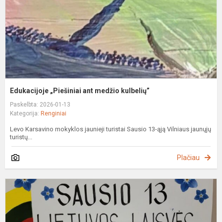
Edukacijoje „Piešiniai ant medžio kulbelių”
Paskelbta: 2026-01-13
Kategorija:
Renginiai
Levo Karsavino mokyklos jaunieji turistai Sausio 13-ąją Vilniaus jaunųjų
turistų...
Plačiau
S
1
oj
–