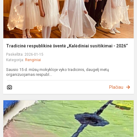
2
Tradicinė respublikinė šventė „Kalėdiniai susitikimai - 2026“
Paskelbta: 2026-01-15
Kategorija:
Renginiai
Sausio 15 d. mūsų mokykloje vyko tradicinis, daugelį metų
organizuojamas respubl...
Plačiau
E
„
a
m
k