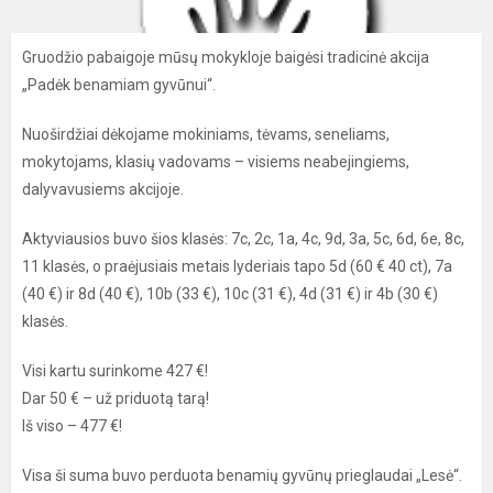
Gruodžio pabaigoje mūsų mokykloje baigėsi tradicinė akcija
„Padėk benamiam gyvūnui“.
Nuoširdžiai dėkojame mokiniams, tėvams, seneliams,
mokytojams, klasių vadovams – visiems neabejingiems,
dalyvavusiems akcijoje.
Aktyviausios buvo šios klasės: 7c, 2c, 1a, 4c, 9d, 3a, 5c, 6d, 6e, 8c,
11 klasės, o praėjusiais metais lyderiais tapo 5d (60 € 40 ct), 7a
(40 €) ir 8d (40 €), 10b (33 €), 10c (31 €), 4d (31 €) ir 4b (30 €)
klasės.
Visi kartu surinkome 427 €!
Dar 50 € – už priduotą tarą!
Iš viso – 477 €!
Visa ši suma buvo perduota benamių gyvūnų prieglaudai „Lesė“.