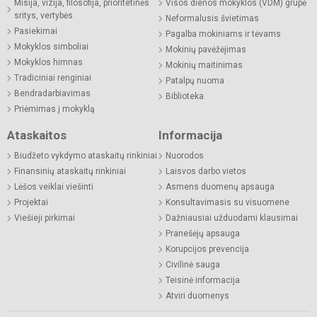
Misija, vizija, filosofija, prioritetinės
Visos dienos mokyklos (VDM) grupė
sritys, vertybės
Neformalusis švietimas
Pasiekimai
Pagalba mokiniams ir tėvams
Mokyklos simboliai
Mokinių pavėžėjimas
Mokyklos himnas
Mokinių maitinimas
Tradiciniai renginiai
Patalpų nuoma
Bendradarbiavimas
Biblioteka
Priėmimas į mokyklą
Ataskaitos
Informacija
Biudžeto vykdymo ataskaitų rinkiniai
Nuorodos
Finansinių ataskaitų rinkiniai
Laisvos darbo vietos
Lėšos veiklai viešinti
Asmens duomenų apsauga
Projektai
Konsultavimasis su visuomene
Viešieji pirkimai
Dažniausiai užduodami klausimai
Pranešėjų apsauga
Korupcijos prevencija
Civilinė sauga
Teisinė informacija
Atviri duomenys