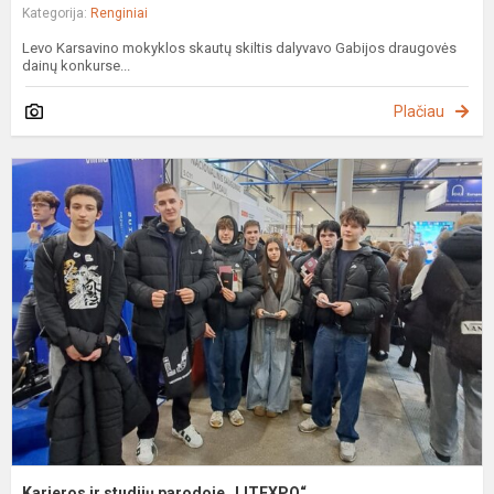
Kategorija:
Renginiai
Levo Karsavino mokyklos skautų skiltis dalyvavo Gabijos draugovės
dainų konkurse...
Plačiau
K
ir
s
p
„
Karjeros ir studijų parodoje „LITEXPO“