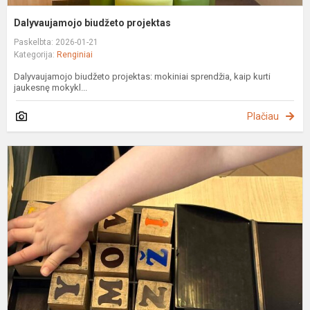
Dalyvaujamojo biudžeto projektas
Paskelbta: 2026-01-21
Kategorija:
Renginiai
Dalyvaujamojo biudžeto projektas: mokiniai sprendžia, kaip kurti
jaukesnę mokykl...
Plačiau
L
k
i
p
„
l
k
ra