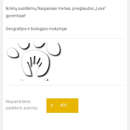
Iki kitų susitikimų Naujaisiais metais, prieglaudos „Lesė“
gyventojai!
Geografijos ir biologijos mokytojai.
Nepamirškite
0
AČIŪ
padėkoti autoriui