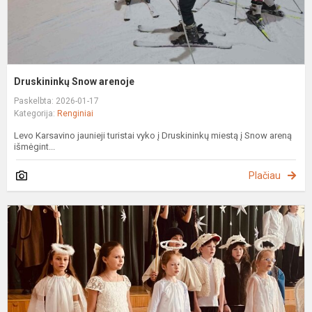
Druskininkų Snow arenoje
Paskelbta: 2026-01-17
Kategorija:
Renginiai
Levo Karsavino jaunieji turistai vyko į Druskininkų miestą į Snow areną
išmėgint...
Plačiau
T
r
š
„
s
-