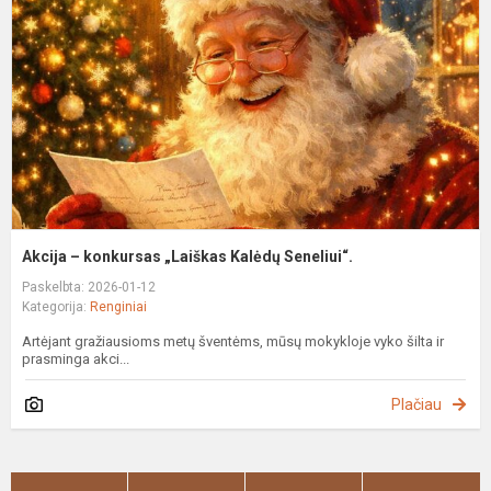
„
K
S
Akcija – konkursas „Laiškas Kalėdų Seneliui“.
Paskelbta: 2026-01-12
Kategorija:
Renginiai
Artėjant gražiausioms metų šventėms, mūsų mokykloje vyko šilta ir
prasminga akci...
Plačiau