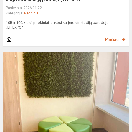
Paskelbta: 2026-01-22
Kategorija:
Renginiai
10B ir 10C klasių mokiniai lankėsi karjeros ir studijų parodoje
„LITEXPO“
Plačiau
D
b
p