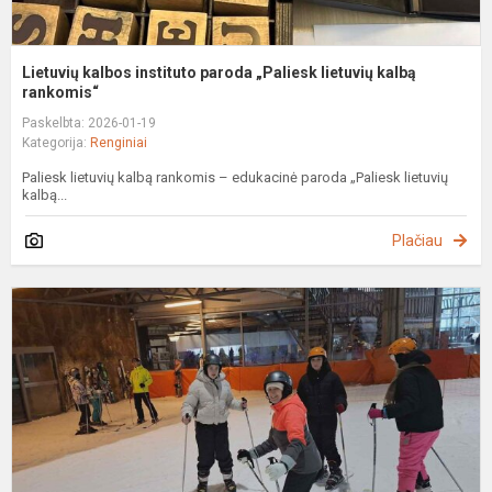
Lietuvių kalbos instituto paroda „Paliesk lietuvių kalbą
rankomis“
Paskelbta: 2026-01-19
Kategorija:
Renginiai
Paliesk lietuvių kalbą rankomis – edukacinė paroda „Paliesk lietuvių
kalbą...
Plačiau
D
S
a