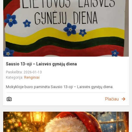
L
g
d
Sausio 13-oji – Laisvės gynėjų diena
Paskelbta: 2026-01-13
Kategorija:
Renginiai
Mokykloje buvo paminėta Sausio 13-oji – Laisvės gynėjų diena.
Plačiau
A
–
k