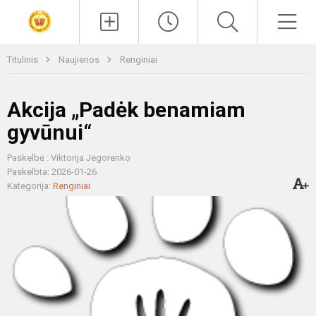
Paieška
Men
Titulinis
Naujienos
Renginiai
Akcija „Padėk benamiam
gyvūnui“
Paskelbė : Viktorija Jegorenko
Paskelbta: 2026-01-26
Kategorija:
Renginiai