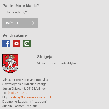
Pastebėjote klaidų?
Turite pasiūlymų?
RAŠYKITE
Bendraukime
Steigėjas
Vilniaus miesto savivaldybė
Vilniaus Levo Karsavino mokykla
Savivaldybės biudžetinė įstaiga
Justiniškių g. 43, 05128, Vilnius
Tel.
(8 5) 241 0213
El. p.
rastine@karsavino.vilnius.lm.lt
Duomenys kaupiami ir saugomi
Juridinių asmenų registre