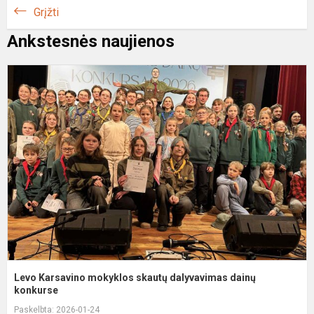
Grįžti
Ankstesnės naujienos
L
K
m
s
d
d
k
Levo Karsavino mokyklos skautų dalyvavimas dainų
konkurse
Paskelbta: 2026-01-24