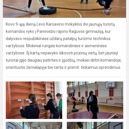
Kovo 9-ąją dieną Levo Karsavino mokyklos dvi jaunųjų turistų
komandos vyko į Panevėžio rajono Raguvos gimnaziją, kur
dalyvavo respublikinėse uždarų patalpų turizmo technikos
varžybose. Mokiniai rungėsi komandinėse ir asmeninėse
varžybose. Šį kartą nepavyko iškovoti prizinių vietų, bet jaunieji
turistai įgijo daugiau patirties ir įgūdžių, mokėsi dirbti komandoje,
orientuotis žemėlapyje bei tartis ir priimti tinkamus sprendimus.