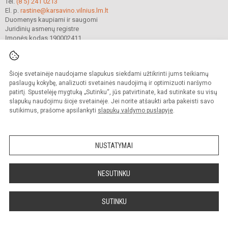
Tel.
(8 5) 241 0213
El. p.
rastine@karsavino.vilnius.lm.lt
Duomenys kaupiami ir saugomi
Juridinių asmenų registre
Įmonės kodas 190002411
Šioje svetainėje naudojame slapukus siekdami užtikrinti jums teikiamų
© 2022. Vilniaus Levo Karsavino mokykla. Visos teisės saugomos.
Kopijuoti turinį be raštiško gimnazijos sutikimo griežtai draudžiama.
paslaugų kokybę, analizuoti svetainės naudojimą ir optimizuoti naršymo
patirtį. Spustelėję mygtuką „Sutinku“, jūs patvirtinate, kad sutinkate su visų
Prieinamumo paraiška
Slapukų valdymas
slapukų naudojimu šioje svetainėje. Jei norite atšaukti arba pakeisti savo
sutikimus, prašome apsilankyti
slapukų valdymo puslapyje
.
Sumanus būdas atnaujinti
mokyklos interneto
svetainę
NUSTATYMAI
NESUTINKU
SUTINKU