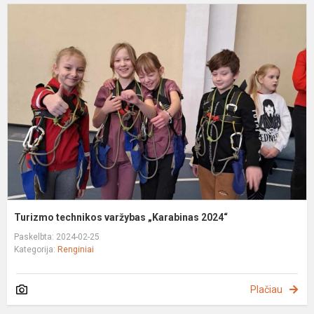
T
t
v
„
2
Turizmo technikos varžybas „Karabinas 2024“
Paskelbta: 2024-02-25
Kategorija:
Renginiai
Plačiau