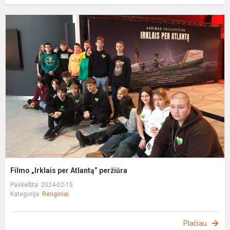
F
„
p
A
p
Filmo „Irklais per Atlantą” peržiūra
Paskelbta: 2024-02-15
Kategorija:
Renginiai
Plačiau