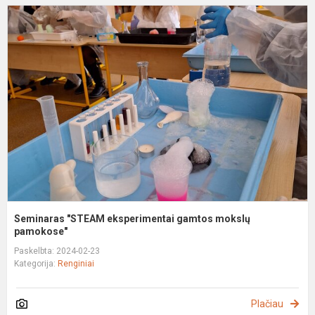
S
"
e
g
m
p
Seminaras "STEAM eksperimentai gamtos mokslų
pamokose"
Paskelbta: 2024-02-23
Kategorija:
Renginiai
Plačiau