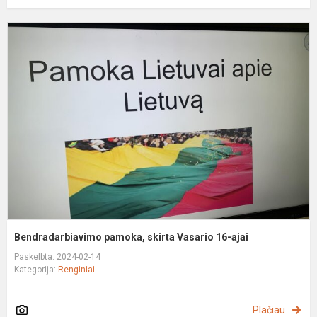
B
p
s
V
1
a
Bendradarbiavimo pamoka, skirta Vasario 16-ajai
Paskelbta: 2024-02-14
Kategorija:
Renginiai
Plačiau