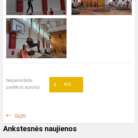
Nepamirškite
0
AČIŪ
padėkoti autoriui
Grįžti
Ankstesnės naujienos