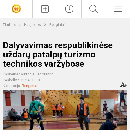
Paieška
Men
Titulinis
Naujienos
Renginiai
Dalyvavimas respublikinėse
uždarų patalpų turizmo
technikos varžybose
Paskelbė : Viktorija Jegorenko
Paskelbta: 2024-03-10
Kategorija:
Renginiai