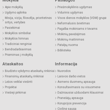
Apie mokyklą
Priešmokyklinis ugdymas
Ugdymo aplinka
Vidurinis ugdymas
Misija, vizija, filosofija, prioritetinės
Visos dienos mokyklos (VDM) grupė
sritys, vertybės
Neformalusis švietimas
Pasiekimai
Pagalba mokiniams ir tėvams
Mokyklos simboliai
Mokinių pavėžėjimas
Mokyklos himnas
Mokinių maitinimas
Tradiciniai renginiai
Patalpų nuoma
Bendradarbiavimas
Biblioteka
Priėmimas į mokyklą
Ataskaitos
Informacija
Biudžeto vykdymo ataskaitų rinkiniai
Nuorodos
Finansinių ataskaitų rinkiniai
Laisvos darbo vietos
Lėšos veiklai viešinti
Asmens duomenų apsauga
Projektai
Konsultavimasis su visuomene
Viešieji pirkimai
Dažniausiai užduodami klausimai
Pranešėjų apsauga
Korupcijos prevencija
Civilinė sauga