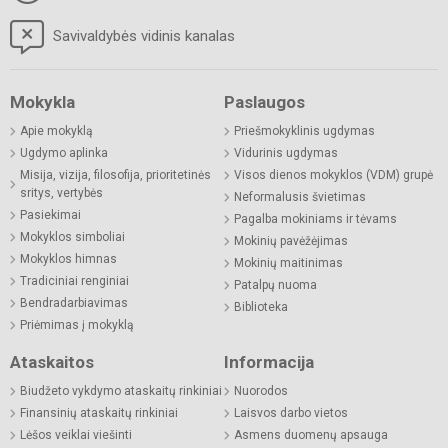
Savivaldybės vidinis kanalas
Mokykla
Paslaugos
Apie mokyklą
Priešmokyklinis ugdymas
Ugdymo aplinka
Vidurinis ugdymas
Misija, vizija, filosofija, prioritetinės
Visos dienos mokyklos (VDM) grupė
sritys, vertybės
Neformalusis švietimas
Pasiekimai
Pagalba mokiniams ir tėvams
Mokyklos simboliai
Mokinių pavėžėjimas
Mokyklos himnas
Mokinių maitinimas
Tradiciniai renginiai
Patalpų nuoma
Bendradarbiavimas
Biblioteka
Priėmimas į mokyklą
Ataskaitos
Informacija
Biudžeto vykdymo ataskaitų rinkiniai
Nuorodos
Finansinių ataskaitų rinkiniai
Laisvos darbo vietos
Lėšos veiklai viešinti
Asmens duomenų apsauga