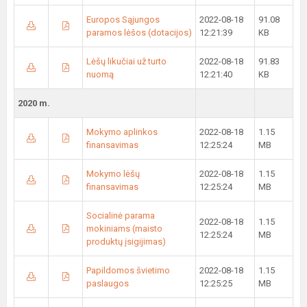
Europos Sąjungos
2022-08-18
91.08
paramos lėšos (dotacijos)
12:21:39
KB
Lėšų likučiai už turto
2022-08-18
91.83
nuomą
12:21:40
KB
2020 m.
Mokymo aplinkos
2022-08-18
1.15
finansavimas
12:25:24
MB
Mokymo lėšų
2022-08-18
1.15
finansavimas
12:25:24
MB
Socialinė parama
2022-08-18
1.15
mokiniams (maisto
12:25:24
MB
produktų įsigijimas)
Papildomos švietimo
2022-08-18
1.15
paslaugos
12:25:25
MB