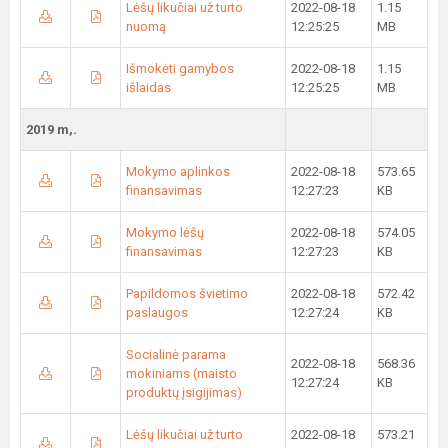
Lėšų likučiai už turto
2022-08-18
1.15
nuomą
12:25:25
MB
Išmokėti gamybos
2022-08-18
1.15
išlaidas
12:25:25
MB
2019 m,.
Mokymo aplinkos
2022-08-18
573.65
finansavimas
12:27:23
KB
Mokymo lėšų
2022-08-18
574.05
finansavimas
12:27:23
KB
Papildomos švietimo
2022-08-18
572.42
paslaugos
12:27:24
KB
Socialinė parama
2022-08-18
568.36
mokiniams (maisto
12:27:24
KB
produktų įsigijimas)
Lėšų likučiai už turto
2022-08-18
573.21