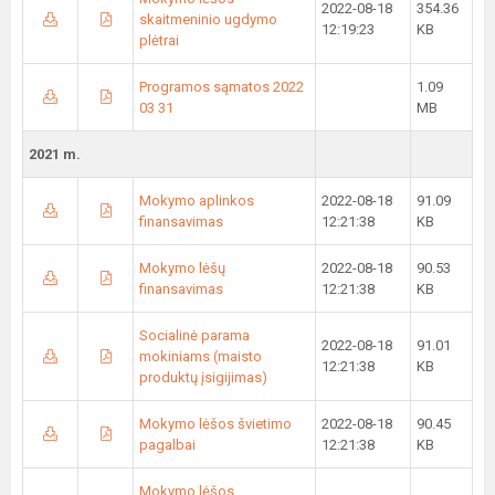
2022-08-18
354.36
skaitmeninio ugdymo
12:19:23
KB
plėtrai
Programos sąmatos 2022
1.09
03 31
MB
2021 m.
Mokymo aplinkos
2022-08-18
91.09
finansavimas
12:21:38
KB
Mokymo lėšų
2022-08-18
90.53
finansavimas
12:21:38
KB
Socialinė parama
2022-08-18
91.01
mokiniams (maisto
12:21:38
KB
produktų įsigijimas)
Mokymo lėšos švietimo
2022-08-18
90.45
pagalbai
12:21:38
KB
Mokymo lėšos