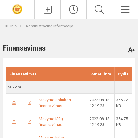
Paieška
Men
Titulinis
Administracinė informacija
Finansavimas
Finansavimas
Atnaujinta
Dydis
2022 m.
Mokymo aplinkos
2022-08-18
355.22
finansavimas
12:19:23
KB
Mokymo lėšų
2022-08-18
354.75
finansavimas
12:19:23
KB
Mokymo lėšos