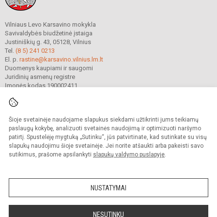
Vilniaus Levo Karsavino mokykla
Savivaldybės biudžetinė įstaiga
Justiniškių g. 43, 05128, Vilnius
Tel.
(8 5) 241 0213
El. p.
rastine@karsavino.vilnius.lm.lt
Duomenys kaupiami ir saugomi
Juridinių asmenų registre
Įmonės kodas 190002411
Šioje svetainėje naudojame slapukus siekdami užtikrinti jums teikiamų
© 2022. Vilniaus Levo Karsavino mokykla. Visos teisės saugomos.
Kopijuoti turinį be raštiško gimnazijos sutikimo griežtai draudžiama.
paslaugų kokybę, analizuoti svetainės naudojimą ir optimizuoti naršymo
patirtį. Spustelėję mygtuką „Sutinku“, jūs patvirtinate, kad sutinkate su visų
Prieinamumo paraiška
Slapukų valdymas
slapukų naudojimu šioje svetainėje. Jei norite atšaukti arba pakeisti savo
sutikimus, prašome apsilankyti
slapukų valdymo puslapyje
.
Sumanus būdas atnaujinti
mokyklos interneto
svetainę
NUSTATYMAI
NESUTINKU