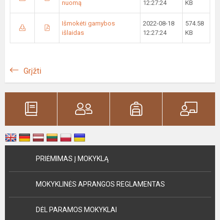
nuomą
12:27:24
KB
Išmokėti gamybos
2022-08-18
574.58
išlaidas
12:27:24
KB
Grįžti
PRIĖMIMAS Į MOKYKLĄ
MOKYKLINĖS APRANGOS REGLAMENTAS
DĖL PARAMOS MOKYKLAI