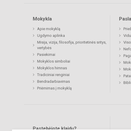
Mokykla
Pasl
Apie mokyklą
Prie
Ugdymo aplinka
Vidu
Misija, vizija, filosofija, prioritetinės sritys,
Viso
vertybės
Nefo
Pasiekimai
Paga
Mokyklos simboliai
Moki
Mokyklos himnas
Moki
Tradiciniai renginiai
Pat
Bendradarbiavimas
Bibl
Priėmimas į mokyklą
Pastebėjote klaidų?