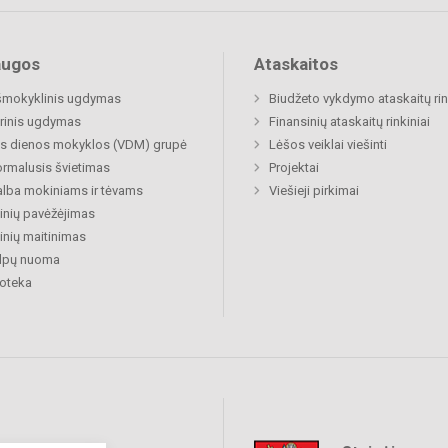
augos
Ataskaitos
šmokyklinis ugdymas
Biudžeto vykdymo ataskaitų rin
rinis ugdymas
Finansinių ataskaitų rinkiniai
s dienos mokyklos (VDM) grupė
Lėšos veiklai viešinti
rmalusis švietimas
Projektai
lba mokiniams ir tėvams
Viešieji pirkimai
nių pavėžėjimas
nių maitinimas
alpų nuoma
ioteka