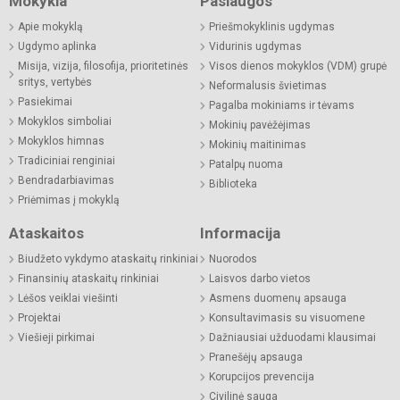
Mokykla
Paslaugos
Apie mokyklą
Priešmokyklinis ugdymas
Ugdymo aplinka
Vidurinis ugdymas
Misija, vizija, filosofija, prioritetinės
Visos dienos mokyklos (VDM) grupė
sritys, vertybės
Neformalusis švietimas
Pasiekimai
Pagalba mokiniams ir tėvams
Mokyklos simboliai
Mokinių pavėžėjimas
Mokyklos himnas
Mokinių maitinimas
Tradiciniai renginiai
Patalpų nuoma
Bendradarbiavimas
Biblioteka
Priėmimas į mokyklą
Ataskaitos
Informacija
Biudžeto vykdymo ataskaitų rinkiniai
Nuorodos
Finansinių ataskaitų rinkiniai
Laisvos darbo vietos
Lėšos veiklai viešinti
Asmens duomenų apsauga
Projektai
Konsultavimasis su visuomene
Viešieji pirkimai
Dažniausiai užduodami klausimai
Pranešėjų apsauga
Korupcijos prevencija
Civilinė sauga