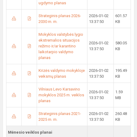
ugdymo planas
Strateginis planas 2026-
2026-01-02
601.57
2030 m. m.
13:37:50
KB
Mokyklos valstybės lygio
ekstremalios situacijos
2026-01-02
580.05
režimo ir/ar karantino
13:37:50
KB
laikotarpio valdymo
planas
Krizės valdymo mokykloje
2026-01-02
195.49
veiksmų planas
13:37:50
KB
Vilniaus Levo Karsavino
2026-01-02
1.59
mokyklos 2025 m. veiklos
13:37:50
MB
planas
Strateginis planas 2021-
2026-01-02
260.48
2025 m. m.
13:37:50
KB
Mėnesio veiklos planai