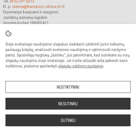
Tel.
(8 5) 241 0213
El. p.
rastine@karsavino.vilnius.lm.lt
Duomenys kaupiami ir saugomi
Juridinių asmenų registre
Įmonės kodas 190002411
Šioje svetainėje naudojame slapukus siekdami užtikrinti jums teikiamų
© 2022. Vilniaus Levo Karsavino mokykla. Visos teisės saugomos.
Kopijuoti turinį be raštiško gimnazijos sutikimo griežtai draudžiama.
paslaugų kokybę, analizuoti svetainės naudojimą ir optimizuoti naršymo
patirtį. Spustelėję mygtuką „Sutinku“, jūs patvirtinate, kad sutinkate su visų
Prieinamumo paraiška
Slapukų valdymas
slapukų naudojimu šioje svetainėje. Jei norite atšaukti arba pakeisti savo
sutikimus, prašome apsilankyti
slapukų valdymo puslapyje
.
Sumanus būdas atnaujinti
mokyklos interneto
svetainę
NUSTATYMAI
NESUTINKU
SUTINKU