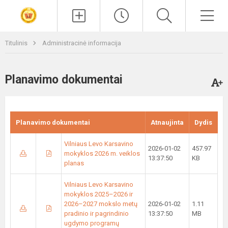
Paieška
Men
Titulinis
Administracinė informacija
Planavimo dokumentai
Planavimo dokumentai
Atnaujinta
Dydis
Vilniaus Levo Karsavino
2026-01-02
457.97
mokyklos 2026 m. veiklos
13:37:50
KB
planas
Vilniaus Levo Karsavino
mokyklos 2025–2026 ir
2026–2027 mokslo metų
2026-01-02
1.11
pradinio ir pagrindinio
13:37:50
MB
ugdymo programų