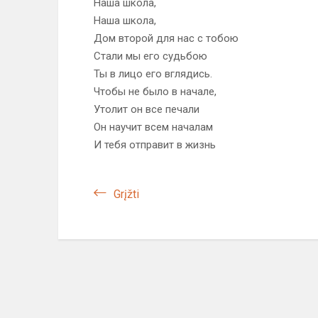
Наша школа,
Наша школа,
Дом второй для нас с тобою
Стали мы его судьбою
Ты в лицо его вглядись.
Чтобы не было в начале,
Утолит он все печали
Он научит всем началам
И тебя отправит в жизнь
Grįžti