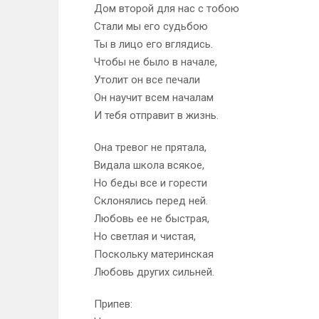
Дом второй для нас с тобою
Стали мы его судьбою
Ты в лицо его вглядись.
Чтобы не было в начале,
Утолит он все печали
Он научит всем началам
И тебя отправит в жизнь.
Она тревог не прятала,
Видала школа всякое,
Но беды все и горести
Склонялись перед ней.
Любовь ее не быстрая,
Но светлая и чистая,
Поскольку материнская
Любовь других сильней.
Припев: