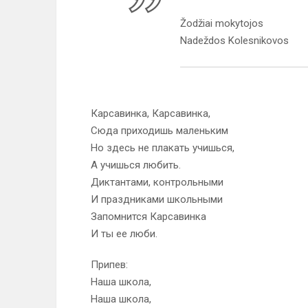
Žodžiai mokytojos
Nadeždos Kolesnikovos
Карсавинка, Карсавинка,
Сюда приходишь маленьким
Но здесь не плакать учишься,
А учишься любить.
Диктантами, контрольными
И праздниками школьными
Запомнится Карсавинка
И ты ее люби.
Припев:
Наша школа,
Наша школа,