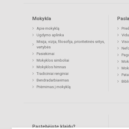
Mokykla
Pasl
Apie mokyklą
Prie
Ugdymo aplinka
Vidu
Misija, vizija, filosofija, prioritetinės sritys,
Viso
vertybės
Nefo
Pasiekimai
Paga
Mokyklos simboliai
Moki
Mokyklos himnas
Moki
Tradiciniai renginiai
Pat
Bendradarbiavimas
Bibl
Priėmimas į mokyklą
Pastebėjote klaidų?