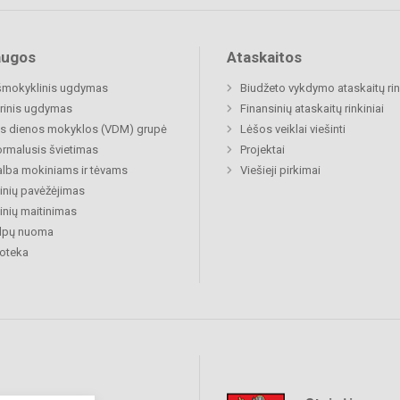
augos
Ataskaitos
šmokyklinis ugdymas
Biudžeto vykdymo ataskaitų rin
rinis ugdymas
Finansinių ataskaitų rinkiniai
s dienos mokyklos (VDM) grupė
Lėšos veiklai viešinti
rmalusis švietimas
Projektai
lba mokiniams ir tėvams
Viešieji pirkimai
nių pavėžėjimas
nių maitinimas
alpų nuoma
ioteka