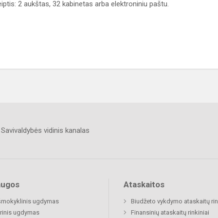
iptis: 2 aukštas, 32 kabinetas arba elektroniniu paštu.
Savivaldybės vidinis kanalas
augos
Ataskaitos
šmokyklinis ugdymas
Biudžeto vykdymo ataskaitų rin
rinis ugdymas
Finansinių ataskaitų rinkiniai