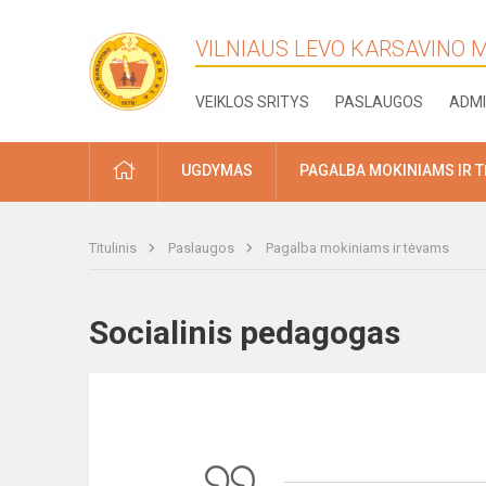
VILNIAUS LEVO KARSAVINO
VEIKLOS SRITYS
PASLAUGOS
ADMI
PRADŽIA
UGDYMAS
PAGALBA MOKINIAMS IR 
Titulinis
Paslaugos
Pagalba mokiniams ir tėvams
Socialinis pedagogas