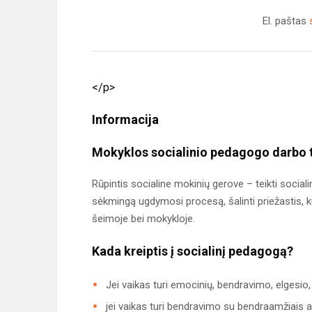
El. paštas
</p>
Informacija
Mokyklos socialinio pedagogo darbo t
Rūpintis socialine mokinių gerove – teikti soci
sėkmingą ugdymosi procesą, šalinti priežastis, k
šeimoje bei mokykloje.
Kada kreiptis į socialinį pedagogą?
Jei vaikas turi emocinių, bendravimo, elge
jei vaikas turi bendravimo su bendraamžiais 