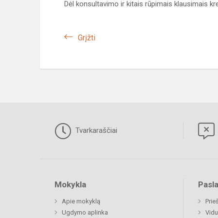
Dėl konsultavimo ir kitais rūpimais klausimais kre
Grįžti
Tvarkaraščiai
Mokykla
Pasl
Apie mokyklą
Prie
Ugdymo aplinka
Vidu