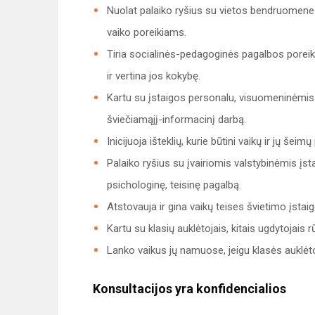
Nuolat palaiko ryšius su vietos bendruomene 
vaiko poreikiams.
Tiria socialinės-pedagoginės pagalbos poreik
ir vertina jos kokybę.
Kartu su įstaigos personalu, visuomeninėmis org
šviečiamąjį-informacinį darbą.
Inicijuoja išteklių, kurie būtini vaikų ir jų šei
Palaiko ryšius su įvairiomis valstybinėmis įst
psichologinę, teisinę pagalbą.
Atstovauja ir gina vaikų teises švietimo įstaig
Kartu su klasių auklėtojais, kitais ugdytojais 
Lanko vaikus jų namuose, jeigu klasės auklėto
Konsultacijos yra konfidencialios