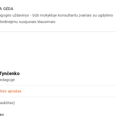
A GĖDA
gogės uždavinys - būti mokykloje konsultantu įvairiais su ugdytinio
žeidinėjimu susijusiais klausimais.
 Tynčenko
 pedagogė
ybės aprašas
I aukštas)
kas