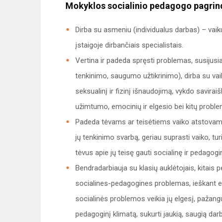
Mokyklos socialinio pedagogo pagrin
Dirba su asmeniu (individualus darbas) – vaiku
įstaigoje dirbančiais specialistais.
Vertina ir padeda spręsti problemas, susijusi
tenkinimo, saugumo užtikrinimo), dirba su vaik
seksualinį ir fizinį išnaudojimą, vykdo savir
užimtumo, emocinių ir elgesio bei kitų prob
Padeda tėvams ar teisėtiems vaiko atstovams u
jų tenkinimo svarbą, geriau suprasti vaiko, tu
tėvus apie jų teisę gauti socialinę ir pedagog
Bendradarbiauja su klasių auklėtojais, kitais 
socialines-pedagogines problemas, ieškant ef
socialinės problemos veikia jų elgesį, pažang
pedagoginį klimatą, sukurti jaukią, saugią dar