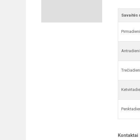
Savaitės 
Pirmadien
Antradieni
Trečiadien
Ketvirtadi
Penktadie
Kontaktai