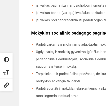
jei vaikas patiria fizinį ar psichologinį smurtą
jei vaikas bando (vartoja) kvaišalus ar kitaip n
jei vaikas nori bendradarbiauti, padėti organi
Mokyklos socialinio pedagogo pagrind
Padėti vaikams ir mokiniams adaptuotis moky
Ugdyti vaikų ir mokinių gyvenimo įgūdžius bend
pedagoginiais darbuotojais, socialiniais darbuot
saugumą ir teisę į mokslą.
Tarpininkauti ir padėti šalinti priežastis, dėl k
mokyklos ar vengia tai daryti.
Padėti sugrįžti į mokyklą nelankantiems vaika
atsakingomis institucijomis.