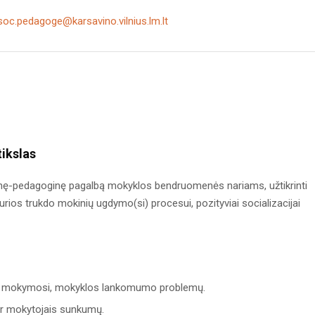
soc.pedagoge@karsavino.vilnius.lm.lt
ikslas
alinę-pedagoginę pagalbą mokyklos bendruomenės nariams, užtikrinti
urios trukdo mokinių ugdymo(si) procesui, pozityviai socializacijai
sio, mokymosi, mokyklos lankomumo problemų.
ar mokytojais sunkumų.