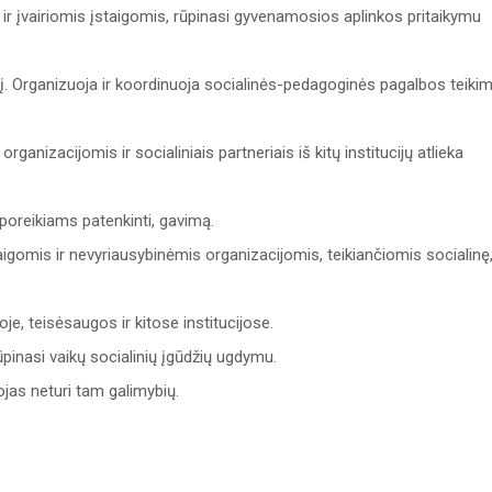
ir įvairiomis įstaigomis, rūpinasi gyvenamosios aplinkos pritaikymu
į. Organizuoja ir koordinuoja socialinės-pedagoginės pagalbos teiki
anizacijomis ir socialiniais partneriais iš kitų institucijų atlieka
mų poreikiams patenkinti, gavimą.
aigomis ir nevyriausybinėmis organizacijomis, teikiančiomis socialinę
oje, teisėsaugos ir kitose institucijose.
rūpinasi vaikų socialinių įgūdžių ugdymu.
jas neturi tam galimybių.