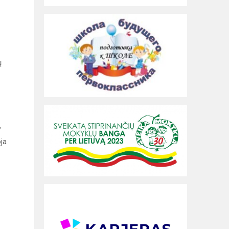
ų
,
oja