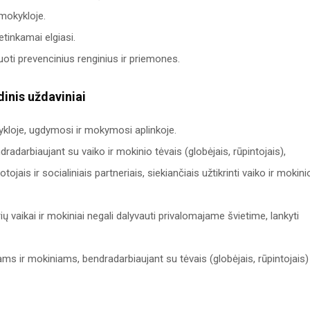
 mokykloje.
etinkamai elgiasi.
zuoti prevencinius renginius ir priemones.
inis uždaviniai
kloje, ugdymosi ir mokymosi aplinkoje.
radarbiaujant su vaiko ir mokinio tėvais (globėjais, rūpintojais),
ojais ir socialiniais partneriais, siekiančiais užtikrinti vaiko ir mokini
urių vaikai ir mokiniai negali dalyvauti privalomajame švietime, lankyti
ms ir mokiniams, bendradarbiaujant su tėvais (globėjais, rūpintojais) 