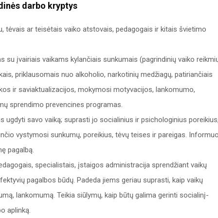
dinės darbo kryptys
, tėvais ar teisėtais vaiko atstovais, pedagogais ir kitais švietimo
as su įvairiais vaikams kylančiais sunkumais (pagrindinių vaiko reikmi
ais, priklausomais nuo alkoholio, narkotinių medžiagų, patiriančiais
aiškos ir saviaktualizacijos, mokymosi motyvacijos, lankomumo,
lemų sprendimo prevencines programas.
gdyti savo vaiką; suprasti jo socialinius ir psichologinius poreikius
rinčio vystymosi sunkumų, poreikius, tėvų teises ir pareigas. Informu
inę pagalbą.
pedagogais, specialistais, įstaigos administracija sprendžiant vaikų
ektyvių pagalbos būdų. Padeda jiems geriau suprasti, kaip vaikų
umą, lankomumą. Teikia siūlymų, kaip būtų galima gerinti socialinį-
bo aplinką.