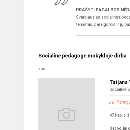
PRAŠYTI PAGALBOS NĖR
Svarbiausias socialinės peda
teisėmis, pareigomis ir jų pa
Socialine pedagoge mokykloje dirba
<p>
Tatjana
Socialinė
Pareig
47 kab. (II
Darbo lai