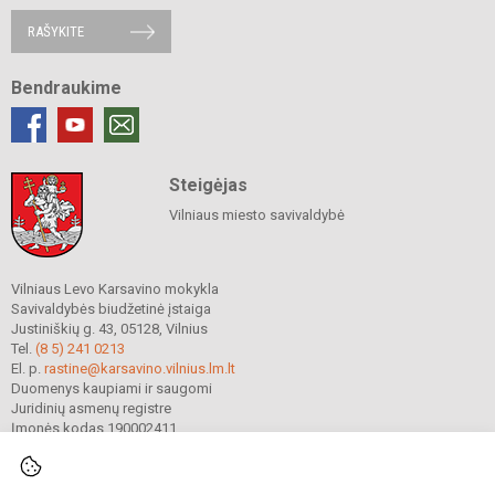
RAŠYKITE
Bendraukime
Steigėjas
Vilniaus miesto savivaldybė
Vilniaus Levo Karsavino mokykla
Savivaldybės biudžetinė įstaiga
Justiniškių g. 43, 05128, Vilnius
Tel.
(8 5) 241 0213
El. p.
rastine@karsavino.vilnius.lm.lt
Duomenys kaupiami ir saugomi
Juridinių asmenų registre
Įmonės kodas 190002411