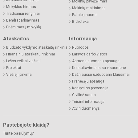
Mokyklos simboliai
Mokinių pavėžėjimas
Mokyklos himnas
Mokinių maitinimas
Tradiciniai renginiai
Patalpų nuoma
Bendradarbiavimas
Biblioteka
Priėmimas į mokyklą
Ataskaitos
Informacija
Biudžeto vykdymo ataskaitų rinkiniai
Nuorodos
Finansinių ataskaitų rinkiniai
Laisvos darbo vietos
Lėšos veiklai viešinti
Asmens duomenų apsauga
Projektai
Konsultavimasis su visuomene
Viešieji pirkimai
Dažniausiai užduodami klausimai
Pranešėjų apsauga
Korupcijos prevencija
Civilinė sauga
Teisinė informacija
Atviri duomenys
Pastebėjote klaidų?
Turite pasiūlymų?