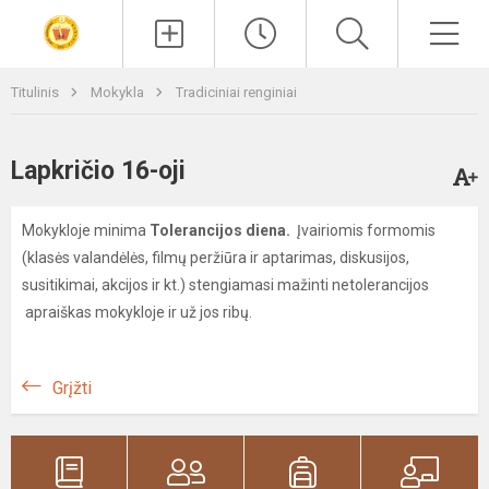
Paieška
Men
Titulinis
Mokykla
Tradiciniai renginiai
Lapkričio 16-oji
Mokykloje minima
Tolerancijos diena.
Įvairiomis formomis
(klasės valandėlės, filmų peržiūra ir aptarimas, diskusijos,
susitikimai, akcijos ir kt.) stengiamasi mažinti netolerancijos
apraiškas mokykloje ir už jos ribų.
Grįžti