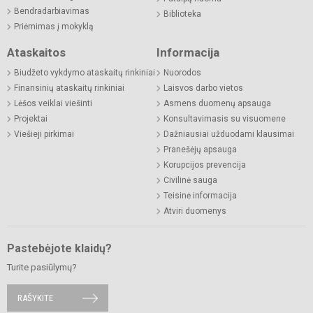
Bendradarbiavimas
Biblioteka
Priėmimas į mokyklą
Ataskaitos
Informacija
Biudžeto vykdymo ataskaitų rinkiniai
Nuorodos
Finansinių ataskaitų rinkiniai
Laisvos darbo vietos
Lėšos veiklai viešinti
Asmens duomenų apsauga
Projektai
Konsultavimasis su visuomene
Viešieji pirkimai
Dažniausiai užduodami klausimai
Pranešėjų apsauga
Korupcijos prevencija
Civilinė sauga
Teisinė informacija
Atviri duomenys
Pastebėjote klaidų?
Turite pasiūlymų?
RAŠYKITE