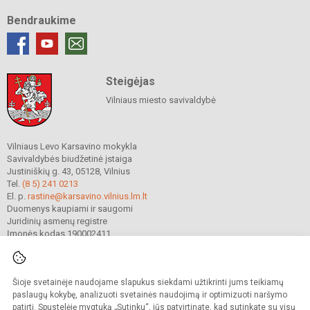
Bendraukime
Steigėjas
Vilniaus miesto savivaldybė
Vilniaus Levo Karsavino mokykla
Savivaldybės biudžetinė įstaiga
Justiniškių g. 43, 05128, Vilnius
Tel.
(8 5) 241 0213
El. p.
rastine@karsavino.vilnius.lm.lt
Duomenys kaupiami ir saugomi
Juridinių asmenų registre
Įmonės kodas 190002411
Šioje svetainėje naudojame slapukus siekdami užtikrinti jums teikiamų
© 2022. Vilniaus Levo Karsavino mokykla. Visos teisės saugomos.
Kopijuoti turinį be raštiško gimnazijos sutikimo griežtai draudžiama.
paslaugų kokybę, analizuoti svetainės naudojimą ir optimizuoti naršymo
patirtį. Spustelėję mygtuką „Sutinku“, jūs patvirtinate, kad sutinkate su visų