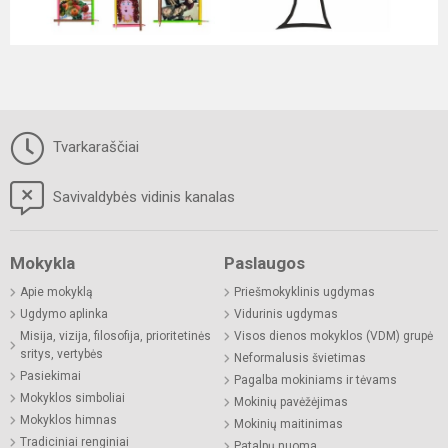
Tvarkaraščiai
Savivaldybės vidinis kanalas
Mokykla
Paslaugos
Apie mokyklą
Priešmokyklinis ugdymas
Ugdymo aplinka
Vidurinis ugdymas
Misija, vizija, filosofija, prioritetinės
Visos dienos mokyklos (VDM) grupė
sritys, vertybės
Neformalusis švietimas
Pasiekimai
Pagalba mokiniams ir tėvams
Mokyklos simboliai
Mokinių pavėžėjimas
Mokyklos himnas
Mokinių maitinimas
Tradiciniai renginiai
Patalpų nuoma