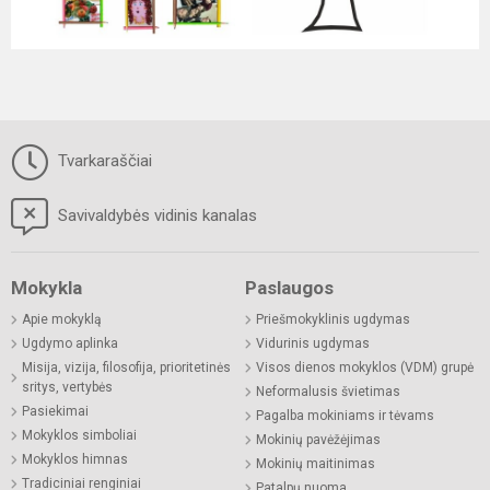
Tvarkaraščiai
Savivaldybės vidinis kanalas
Mokykla
Paslaugos
Apie mokyklą
Priešmokyklinis ugdymas
Ugdymo aplinka
Vidurinis ugdymas
Misija, vizija, filosofija, prioritetinės
Visos dienos mokyklos (VDM) grupė
sritys, vertybės
Neformalusis švietimas
Pasiekimai
Pagalba mokiniams ir tėvams
Mokyklos simboliai
Mokinių pavėžėjimas
Mokyklos himnas
Mokinių maitinimas
Tradiciniai renginiai
Patalpų nuoma