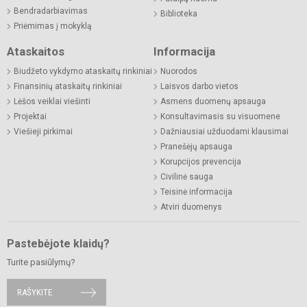
Bendradarbiavimas
Biblioteka
Priėmimas į mokyklą
Ataskaitos
Informacija
Biudžeto vykdymo ataskaitų rinkiniai
Nuorodos
Finansinių ataskaitų rinkiniai
Laisvos darbo vietos
Lėšos veiklai viešinti
Asmens duomenų apsauga
Projektai
Konsultavimasis su visuomene
Viešieji pirkimai
Dažniausiai užduodami klausimai
Pranešėjų apsauga
Korupcijos prevencija
Civilinė sauga
Teisinė informacija
Atviri duomenys
Pastebėjote klaidų?
Turite pasiūlymų?
RAŠYKITE