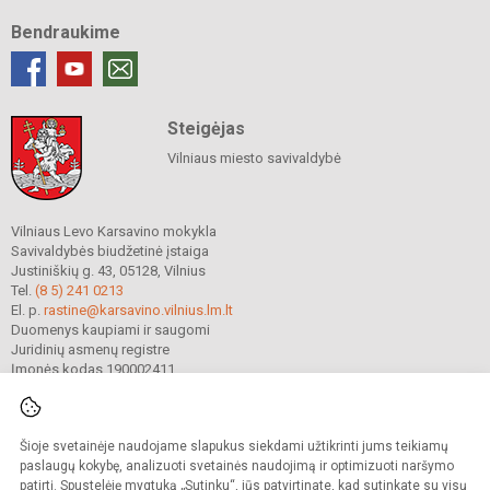
Bendraukime
Steigėjas
Vilniaus miesto savivaldybė
Vilniaus Levo Karsavino mokykla
Savivaldybės biudžetinė įstaiga
Justiniškių g. 43, 05128, Vilnius
Tel.
(8 5) 241 0213
El. p.
rastine@karsavino.vilnius.lm.lt
Duomenys kaupiami ir saugomi
Juridinių asmenų registre
Įmonės kodas 190002411
Šioje svetainėje naudojame slapukus siekdami užtikrinti jums teikiamų
© 2022. Vilniaus Levo Karsavino mokykla. Visos teisės saugomos.
Kopijuoti turinį be raštiško gimnazijos sutikimo griežtai draudžiama.
paslaugų kokybę, analizuoti svetainės naudojimą ir optimizuoti naršymo
patirtį. Spustelėję mygtuką „Sutinku“, jūs patvirtinate, kad sutinkate su visų