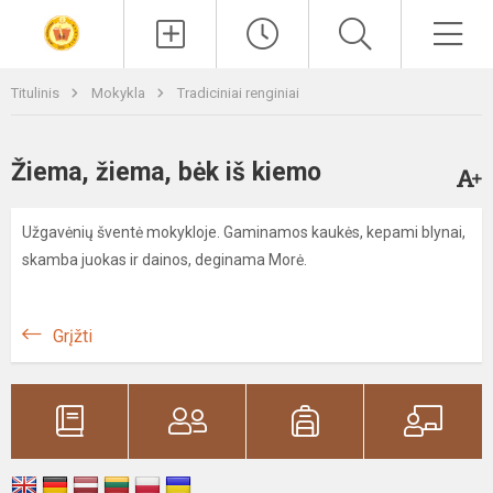
Paieška
Men
Titulinis
Mokykla
Tradiciniai renginiai
Žiema, žiema, bėk iš kiemo
Užgavėnių šventė mokykloje. Gaminamos kaukės, kepami blynai,
skamba juokas ir dainos, deginama Morė.
Grįžti