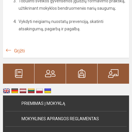
Tobulinti sveikos gyvensenos įgūdžių formavimo praktiką,
užtikrinant mokyklos bendruomenės narių saugumą;
Vykdyti neigiamų nuostatų prevenciją, skatinti
atsakingumą, pagarbą ir pagalbą.
Grįžti
PRIĖMIMAS Į MOKYKLĄ
MOKYKLINĖS APRANGOS REGLAMENTAS