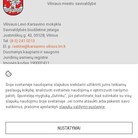
Vilniaus miesto savivaldybė
Vilniaus Levo Karsavino mokykla
Savivaldybės biudžetinė įstaiga
Justiniškių g. 43, 05128, Vilnius
Tel.
(8 5) 241 0213
El. p.
rastine@karsavino.vilnius.lm.lt
Duomenys kaupiami ir saugomi
Juridinių asmenų registre
Įmonės kodas 190002411
Šioje svetainėje naudojame slapukus siekdami užtikrinti jums teikiamų
© 2022. Vilniaus Levo Karsavino mokykla. Visos teisės saugomos.
Kopijuoti turinį be raštiško gimnazijos sutikimo griežtai draudžiama.
paslaugų kokybę, analizuoti svetainės naudojimą ir optimizuoti naršymo
patirtį. Spustelėję mygtuką „Sutinku“, jūs patvirtinate, kad sutinkate su visų
Prieinamumo paraiška
Slapukų valdymas
slapukų naudojimu šioje svetainėje. Jei norite atšaukti arba pakeisti savo
sutikimus, prašome apsilankyti
slapukų valdymo puslapyje
.
Sumanus būdas atnaujinti
mokyklos interneto
svetainę
NUSTATYMAI