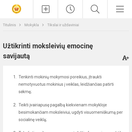
Paieška
Men
Titulinis
Mokykla
Tikslai ir uždaviniai
Užtikrinti moksleivių emocinę
savijautą
Tenkinti mokinių mokymosi poreikius, įtraukti
nemotyvuotus mokinius į veiklas, leidžiančias patirti
sėkmę;
Teikti įvairiapusę pagalbą kiekvienam mokykloje
besimokančiam moksleiviui, ugdyti visuomeniškumą per
socialinę veiklą;