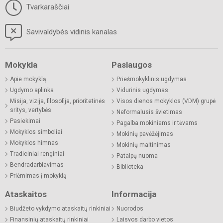
Tvarkaraščiai
Savivaldybės vidinis kanalas
Mokykla
Paslaugos
Apie mokyklą
Priešmokyklinis ugdymas
Ugdymo aplinka
Vidurinis ugdymas
Misija, vizija, filosofija, prioritetinės
Visos dienos mokyklos (VDM) grupė
sritys, vertybės
Neformalusis švietimas
Pasiekimai
Pagalba mokiniams ir tėvams
Mokyklos simboliai
Mokinių pavėžėjimas
Mokyklos himnas
Mokinių maitinimas
Tradiciniai renginiai
Patalpų nuoma
Bendradarbiavimas
Biblioteka
Priėmimas į mokyklą
Ataskaitos
Informacija
Biudžeto vykdymo ataskaitų rinkiniai
Nuorodos
Finansinių ataskaitų rinkiniai
Laisvos darbo vietos