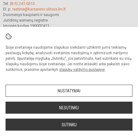
Tel.
(8 5) 241 0213
El. p.
rastine@karsavino.vilnius.lm.lt
Duomenys kaupiami ir saugomi
Juridinių asmenų registre
Įmonės kodas 190002411
Šioje svetainėje naudojame slapukus siekdami užtikrinti jums teikiamų
© 2022. Vilniaus Levo Karsavino mokykla. Visos teisės saugomos.
Kopijuoti turinį be raštiško gimnazijos sutikimo griežtai draudžiama.
paslaugų kokybę, analizuoti svetainės naudojimą ir optimizuoti naršymo
patirtį. Spustelėję mygtuką „Sutinku“, jūs patvirtinate, kad sutinkate su visų
Prieinamumo paraiška
Slapukų valdymas
slapukų naudojimu šioje svetainėje. Jei norite atšaukti arba pakeisti savo
sutikimus, prašome apsilankyti
slapukų valdymo puslapyje
.
Sumanus būdas atnaujinti
mokyklos interneto
svetainę
NUSTATYMAI
NESUTINKU
SUTINKU