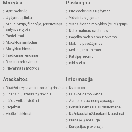
Mokykla
Paslaugos
Apie mokyklą
Priešmokyklinis ugdymas
Ugdymo aplinka
Vidurinis ugdymas
Misija, vizija, filosofija, prioritetinės
Visos dienos mokyklos (VDM) grupė
sritys, vertybės
Neformalusis švietimas
Pasiekimai
Pagalba mokiniams ir tėvams
Mokyklos simboliai
Mokinių pavėžėjimas
Mokyklos himnas
Mokinių maitinimas
Tradiciniai renginiai
Patalpų nuoma
Bendradarbiavimas
Biblioteka
Priėmimas į mokyklą
Ataskaitos
Informacija
Biudžeto vykdymo ataskaitų rinkiniai
Nuorodos
Finansinių ataskaitų rinkiniai
Laisvos darbo vietos
Lėšos veiklai viešinti
Asmens duomenų apsauga
Projektai
Konsultavimasis su visuomene
Viešieji pirkimai
Dažniausiai užduodami klausimai
Pranešėjų apsauga
Korupcijos prevencija