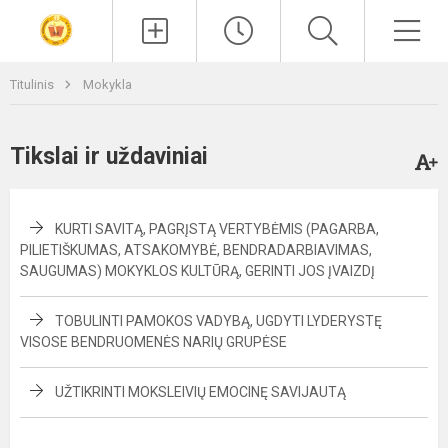
Paieška
Men
Titulinis
Mokykla
Tikslai ir uždaviniai
KURTI SAVITĄ, PAGRĮSTĄ VERTYBĖMIS (PAGARBA,
PILIETIŠKUMAS, ATSAKOMYBĖ, BENDRADARBIAVIMAS,
SAUGUMAS) MOKYKLOS KULTŪRĄ, GERINTI JOS ĮVAIZDĮ
TOBULINTI PAMOKOS VADYBĄ, UGDYTI LYDERYSTĘ
VISOSE BENDRUOMENĖS NARIŲ GRUPĖSE
UŽTIKRINTI MOKSLEIVIŲ EMOCINĘ SAVIJAUTĄ